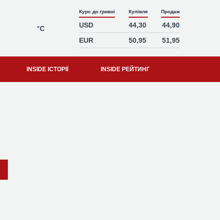
Курс до гривні
Купівля
Продаж
USD
44,30
44,90
°C
EUR
50,95
51,95
INSIDE ІСТОРІЇ
INSIDE РЕЙТИНГ