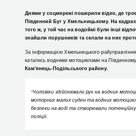
Д
нями у соцмережі поширили відео, де тро
Південний Буг у Хмельницькому.
На кадрах
того ж, у той час на водоймі були інші від
знайшли порушників та склали на них прот
За інформацією Хмельницького райуправління 
катались
водними мотоциклами на Південн
ом
Кам’янець-Подільського району.
Чоловіки здійснювали рух на водних мотоци
“
моторних малих суден та водних мотоцикл
безпеки на воді та створювали потенційну 
поліції
.