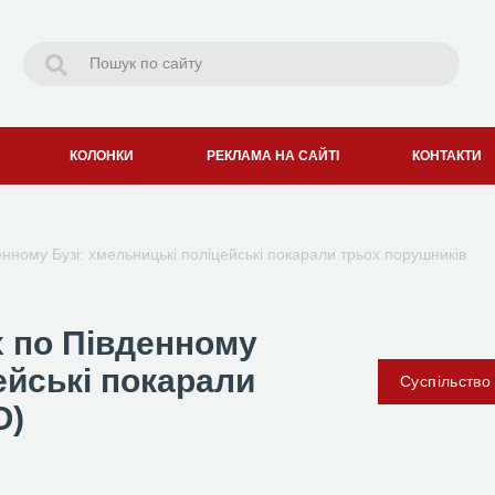
КОЛОНКИ
РЕКЛАМА НА САЙТІ
КОНТАКТИ
енному Бузі: хмельницькі поліцейські покарали трьох порушників
х по Південному
ейські покарали
Суспільство
О)