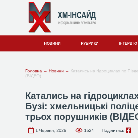
НОВИНИ
РУБРИКИ
ІНТЕРВ’Ю
Головна
→
Новини
→
Катались на гідроциклах по Півд
(ВІДЕО)
Катались на гідроцикла
Бузі: хмельницькі поліц
трьох порушників (ВІДЕ
1 Червня, 2026
1524
Поділитись