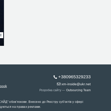
НС
+380965329233
xm-inside@ukr.net
book
Розробка сайту —
Outsourcing Team
САЙД” обов’язкове. Внесено до Реєстру суб’єктів у сфері
щуються на правах реклами.