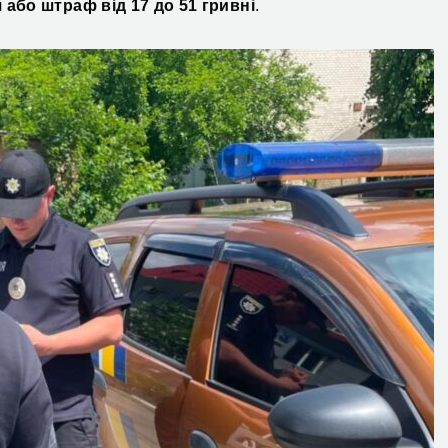
 або штраф від 17 до 51 гривні
.