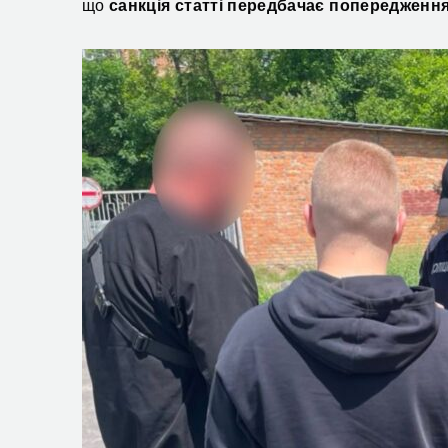
що
санкція статті передбачає попередження