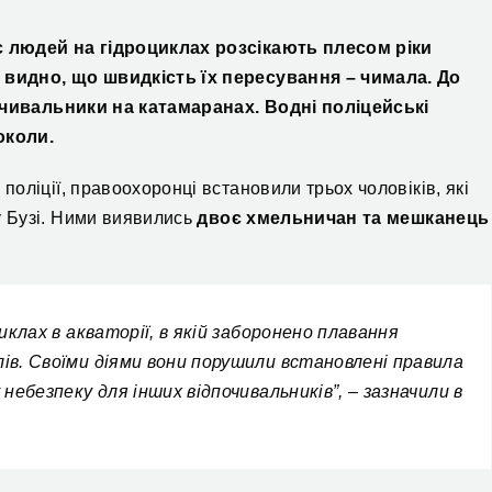
є людей на гідроциклах
розсікають
плесом ріки
 видно, що швидкість їх пересування – чимала. До
почивальники на катамаранах.
Водні поліцейські
околи.
поліції, правоохоронці
встановили трьох чоловіків, які
у
Бу
зі. Ними виявились
двоє хмельничан та
мешканець
клах в акваторії, в якій заборонено плавання
ів.
С
воїми діями вони порушили встановлені правила
небезпеку для інших відпочивальників”, –
зазначили в