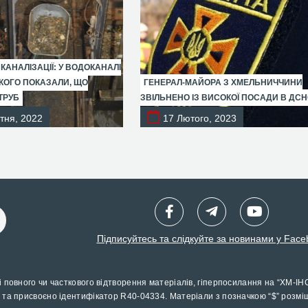
 КАНАЛІЗАЦІЇ: У ВОДОКАНАЛІ
ОГО ПОКАЗАЛИ, ЩО
ГЕНЕРАЛ-МАЙОРА З ХМЕЛЬНИЧЧИНИ
ТРУБ
ЗВІЛЬНЕНО ІЗ ВИСОКОЇ ПОСАДИ В ДС
тня, 2022
17 Лютого, 2023
Підписуйтесь та слідкуйте за новинами у Face
і повного чи часткового відтворення матеріалів, гіперпосилання на “ХМ-ІН
 та присвоєно ідентифікатор R40-04334. Матеріали з позначкою “$” розмі