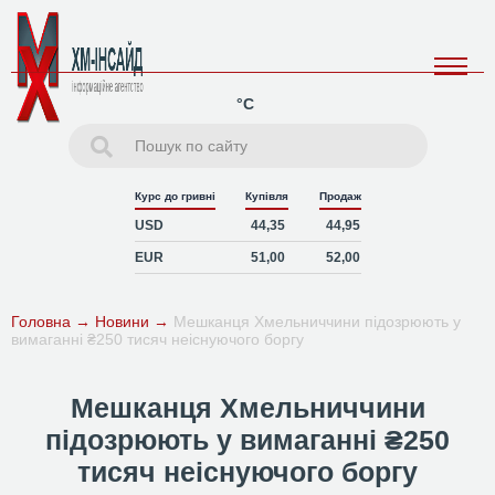
°C
Курс до гривні
Купівля
Продаж
USD
44,35
44,95
EUR
51,00
52,00
Головна
→
Новини
→
Мешканця Хмельниччини підозрюють у
вимаганні ₴250 тисяч неіснуючого боргу
Мешканця Хмельниччини
підозрюють у вимаганні ₴250
тисяч неіснуючого боргу