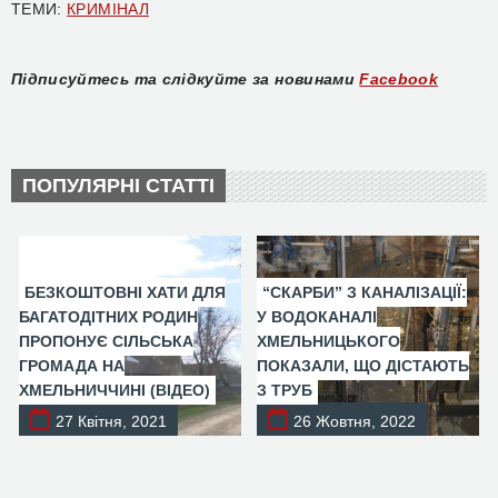
ТЕМИ:
КРИМІНАЛ
Підписуйтесь та слідкуйте за новинами
Facebook
ПОПУЛЯРНІ СТАТТІ
БЕЗКОШТОВНІ ХАТИ ДЛЯ
“СКАРБИ” З КАНАЛІЗАЦІЇ:
БАГАТОДІТНИХ РОДИН
У ВОДОКАНАЛІ
ПРОПОНУЄ СІЛЬСЬКА
ХМЕЛЬНИЦЬКОГО
ГРОМАДА НА
ПОКАЗАЛИ, ЩО ДІСТАЮТЬ
ХМЕЛЬНИЧЧИНІ (ВІДЕО)
З ТРУБ
27 Квітня, 2021
26 Жовтня, 2022