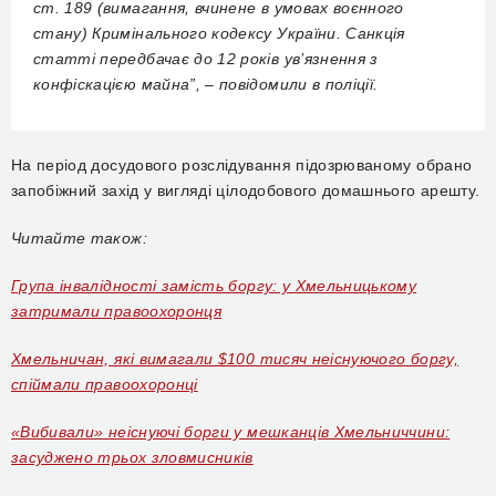
ст. 189 (вимагання, вчинене в умовах воєнного
стану) Кримінального кодексу України. Санкція
статті передбачає до 12 років ув’язнення з
конфіскацією майна”, – повідомили в поліції.
На період досудового розслідування підозрюваному обрано
запобіжний захід у вигляді цілодобового домашнього арешту.
Читайте також:
Група інвалідності замість боргу: у Хмельницькому
затримали правоохоронця
Хмельничан, які вимагали $100 тисяч неіснуючого боргу,
спіймали правоохоронці
«Вибивали» неіснуючі борги у мешканців Хмельниччини:
засуджено трьох зловмисників