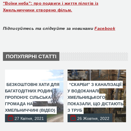
“Воїни неба”: про подвиги і життя пілотів із
Хмельниччини створено фільм.
Підписуйтесь та слідкуйте за новинами
Facebook
ПОПУЛЯРНІ СТАТТІ
БЕЗКОШТОВНІ ХАТИ ДЛЯ
“СКАРБИ” З КАНАЛІЗАЦІЇ:
БАГАТОДІТНИХ РОДИН
У ВОДОКАНАЛІ
ПРОПОНУЄ СІЛЬСЬКА
ХМЕЛЬНИЦЬКОГО
ГРОМАДА НА
ПОКАЗАЛИ, ЩО ДІСТАЮТЬ
ХМЕЛЬНИЧЧИНІ (ВІДЕО)
З ТРУБ
27 Квітня, 2021
26 Жовтня, 2022