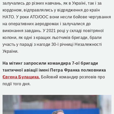
залучались до різних навчань, як в Україні, так і за
кордоном, відправлялись у відрядження до країн
НАТО. У роки АТО/ООС вони несли бойове чергування
на оперативних аеродромах і залучалися до
виконання завдань. У 2021 році у складі повітряної
колони, як одні з кращих льотчиків бригади, брали
участь у параді з нагоди 30-ї річниці Незалежності
України.
На мітинг запросили
командира 7-ої бригади
тактичної авіації імені Петра Франка полковника
Євгена Булацика.
Бойовий командир розповів про
події того дня.