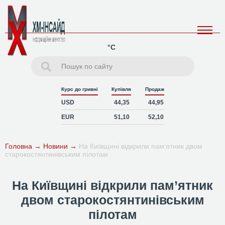
°C
Курс до гривні
Купівля
Продаж
USD
44,35
44,95
EUR
51,10
52,10
Головна
→
Новини
→
На Київщині відкрили пам’ятник двом
старокостянтинівським пілотам
На Київщині відкрили пам’ятник
двом старокостянтинівським
пілотам