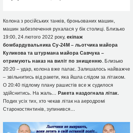
Колона з російських танків, броньованих машин,
машин забезпечення рухалася у бік столиці. Близько
19:00, 24 лютого 2022 року,
екіпаж
бомбардувальника Су-24М – льотчика майора
Куликова та штурмана майора Савчука –
отримують наказ на виліт по знищенню
. Близько
20:20 – удар, колона вже палає. Залишалось найважче
– звільнитись від ракети, яка йшла слідом за літаком.
О 20:40 підлому плану рашистів все ж судилося
здійснитись. На жаль…
Ракета наздогнала літак.
Подих усіх тих, хто чекав літак на аеродромі
Старокостянтинів, зупинився…