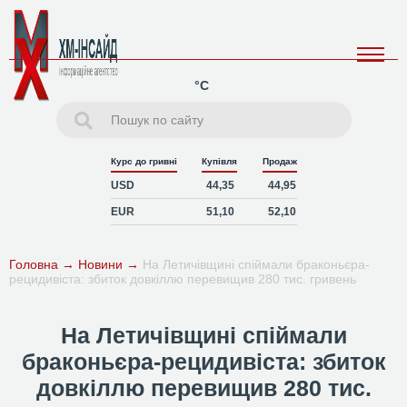
°C
Курс до гривні
Купівля
Продаж
USD
44,35
44,95
EUR
51,10
52,10
Головна
→
Новини
→
На Летичівщині спіймали браконьєра-
рецидивіста: збиток довкіллю перевищив 280 тис. гривень
На Летичівщині спіймали
браконьєра-рецидивіста: збиток
довкіллю перевищив 280 тис.