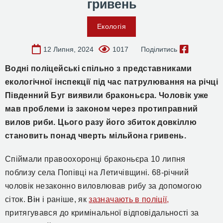
гривень
Екологія
12 Липня, 2024
1017
Поділитись
Водні поліцейські спільно з представниками
екологічної інспекції під час патрулювання на річці
Південний Буг виявили браконьєра. Чоловік уже
мав проблеми із законом через протиправний
вилов риби. Цього разу його збиток довкіллю
становить понад чверть мільйона гривень.
Спіймали правоохоронці браконьєра
10 липня
поблизу с
ела
Попівці
на Летичівщині.
68-річ
ний
чоловік
незаконно виловлював рибу за допомогою
сіток.
Він
і раніше,
як
зазначають в поліції,
притягувався до кримінальної відповідальності за