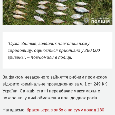
Сума збитків, завданих навколишньому
“
середовищу, оцінюється приблизно у 280
000
гривень”, – повідомили в поліції.
За фактом незаконного зайняття рибним промислом
відкрито кримінальне провадження за ч. 1 ст. 249 КК
України. Санкція статті передбачає максимальне
покарання у виді обмеження волі до двох років.
Нагадаємо,
браконьєра з рибою на суму понад 180