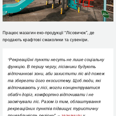
Працює мазагин еко-продукції “Лісовичок”, де
продають крафтові смаколики та сувеніри.
Рекреаційні пункти несуть не лише соціальну
“
функцію. В першу чергу, лісівники будують
відпочинкові зони, аби захистити ліс від пожеж
та зберегти його екосистему. Щоб люди, які
відпочивають у лісі, могли концентруватися
обабіч доріг, комфортно відпочивати і не
засмічували ліс. Разом із тим, облаштування
рекреаційних пунктів підвищує туристичну
привабливість регіону”, –
зазначили
у