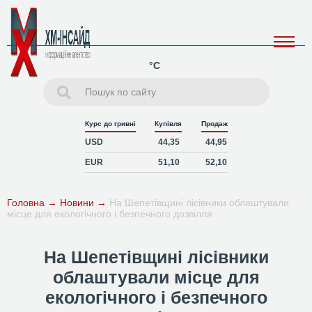
°C
Курс до гривні
Купівля
Продаж
USD
44,35
44,95
EUR
51,10
52,10
Головна
→
Новини
→
На Шепетівщині лісівники облаштували
місце для екологічного і безпечного дозвілля
На Шепетівщині лісівники
облаштували місце для
екологічного і безпечного