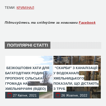
ТЕМИ:
КРИМІНАЛ
Підписуйтесь та слідкуйте за новинами
Facebook
ПОПУЛЯРНІ СТАТТІ
БЕЗКОШТОВНІ ХАТИ ДЛЯ
“СКАРБИ” З КАНАЛІЗАЦІЇ:
БАГАТОДІТНИХ РОДИН
У ВОДОКАНАЛІ
ПРОПОНУЄ СІЛЬСЬКА
ХМЕЛЬНИЦЬКОГО
ГРОМАДА НА
ПОКАЗАЛИ, ЩО ДІСТАЮТЬ
ХМЕЛЬНИЧЧИНІ (ВІДЕО)
З ТРУБ
27 Квітня, 2021
26 Жовтня, 2022