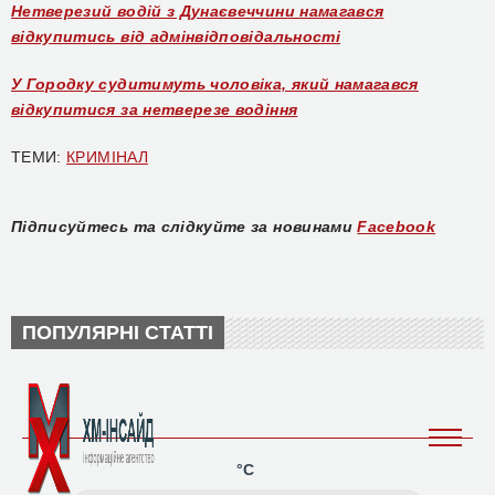
Нетверезий водій з Дунаєвеччини намагався
відкупитись від адмінвідповідальності
У Городку судитимуть чоловіка, який намагався
відкупитися за нетверезе водіння
ТЕМИ:
КРИМІНАЛ
Підписуйтесь та слідкуйте за новинами
Facebook
ПОПУЛЯРНІ СТАТТІ
°C