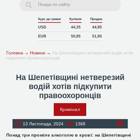
Курс до гривні
Купівля
Продаж
USD
44,35
44,95
EUR
50,95
51,95
Головна
→
Новини
→
На Шепетівщині нетверезий водій хотів
підкупити правоохоронців
На Шепетівщині нетверезий
водій хотів підкупити
правоохоронців
Кримінал
13 Листопада, 2024
1368
Поділитись
Понад три проміле алкоголю в крові: на Шепетівщині