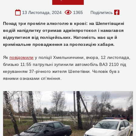
13 Листопада, 2024
1365
Поділитись
Понад три проміле алкоголю в крові: на Шепетівщині
водій напідпитку отримав адмінпротокол і намагався
відкупитися від поліцейських. Натомість має ще й
кримінальне провадження за пропозицію хабаря.
Як
повідомили
у поліції Хмельниччини, вчора,
12 листопада,
близько 11:55 патрульні зупинили автомобіль ВАЗ 2110 під
керуванням 37-річного жителя Шепетівки. Чоловік був з
явними ознаками сп’яніння.