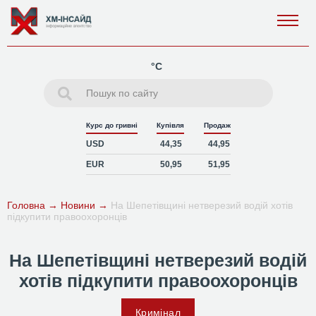
°C
Курс до гривні
Купівля
Продаж
USD
44,35
44,95
EUR
50,95
51,95
Головна
→
Новини
→
На Шепетівщині нетверезий водій хотів
підкупити правоохоронців
На Шепетівщині нетверезий водій
хотів підкупити правоохоронців
Кримінал