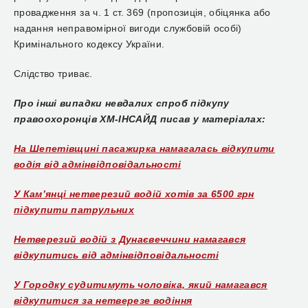
провадження за ч. 1 ст. 369 (пропозиція, обіцянка або
надання неправомірної вигоди службовій особі)
Кримінального кодексу України.
Слідство триває.
Про інші випадки невдалих спроб підкупу
правоохоронців ХМ-ІНСАЙД писав у матеріалах:
На Шепетівщині пасажирка намагалась відкупити
водія від адмінвідповідальності
У Камʼянці нетверезий водій хотів за 6500 грн
підкупити патрульних
Нетверезий водій з Дунаєвеччини намагався
відкупитись від адмінвідповідальності
У Городку судитимуть чоловіка, який намагався
відкупитися за нетверезе водіння