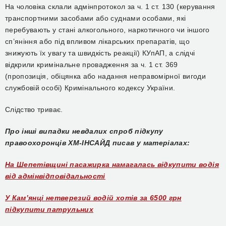
На чоловіка склали адмінпротокол за ч. 1 ст. 130 (керування
транспортними засобами або суднами особами, які
перебувають у стані алкогольного, наркотичного чи іншого
сп’яніння або під впливом лікарських препаратів, що
знижують їх увагу та швидкість реакції) КУпАП, а слідчі
відкрили кримінальне провадження за ч. 1 ст. 369
(пропозиція, обіцянка або надання неправомірної вигоди
службовій особі) Кримінального кодексу України.
Слідство триває.
Про інші випадки невдалих спроб підкупу
правоохоронців ХМ-ІНСАЙД писав у матеріалах:
На Шепетівщині пасажирка намагалась відкупити водія
від адмінвідповідальності
У Камʼянці нетверезий водій хотів за 6500 грн
підкупити патрульних