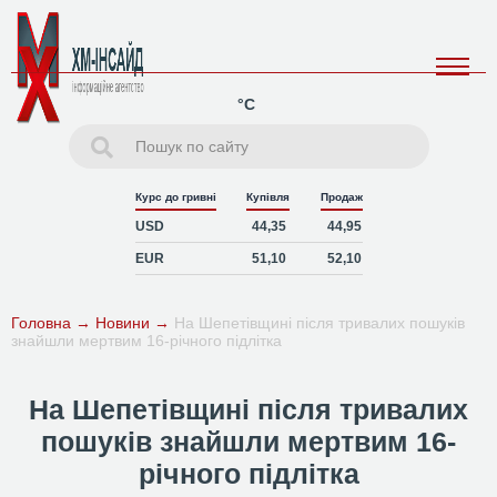
°C
Курс до гривні
Купівля
Продаж
USD
44,35
44,95
EUR
51,10
52,10
Головна
→
Новини
→
На Шепетівщині після тривалих пошуків
знайшли мертвим 16-річного підлітка
На Шепетівщині після тривалих
пошуків знайшли мертвим 16-
річного підлітка