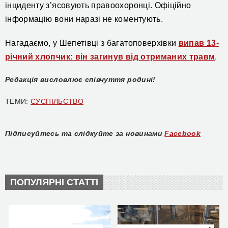
інциденту з’ясовують правоохоронці. Офіційно
інформацію вони наразі не коментують.
Нагадаємо, у Шепетівці з багатоповерхівки
випав 13-
річний хлопчик: він загинув від отриманих травм
.
Редакція висловлює співчуття родині!
ТЕМИ:
СУСПІЛЬСТВО
Підписуйтесь та слідкуйте за новинами
Facebook
ПОПУЛЯРНІ СТАТТІ