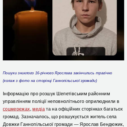
П
ошук
и
зниклого
16-річного Ярослава
закінчились трагічно
(колаж з фото
на сторінці Ганнопільської громади)
Інформацію про розшук Шепетівським районним
управлінням поліції неповнолітнього оприлюднили в
соцмережах
,
медіа
та на офіційних сторінках багатьох
громад. Зазначалось, що розшукується житель села
Довжки Ганнопільської громади — Ярослав Бендюжик,