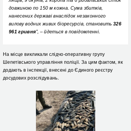
лящів, 9 окунів, 2 коропа та 6 рибальських сіток
довжиною по 150 м кожна. Сума збитків,
нанесених державі внаслідок незаконного
вилову водних живих біоресурсів, становить
326
961 гривня
”, – йдеться в повідомленні.
На місце викликали слідчо-оперативну групу
Шепетівського управління поліції. За цим фактом, як
додають в інспекції, внесені до Єдиного реєстру
досудових розслідувань.