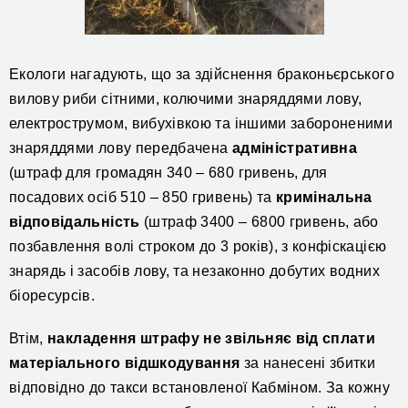
Екологи нагадують, що за здійснення браконьєрського
вилову риби сітними, колючими знаряддями лову,
електрострумом, вибухівкою та іншими забороненими
знаряддями лову передбачена
адміністративна
(штраф для громадян 340 – 680 гривень, для
посадових осіб 510 – 850 гривень) та
кримінальна
відповідальність
(штраф 3400 – 6800 гривень, або
позбавлення волі строком до 3 років), з конфіскацією
знарядь і засобів лову, та незаконно добутих водних
біоресурсів.
Втім,
накладення штрафу не звільняє від сплати
матеріального відшкодування
за нанесені збитки
відповідно до такси встановленої Кабміном. За кожну