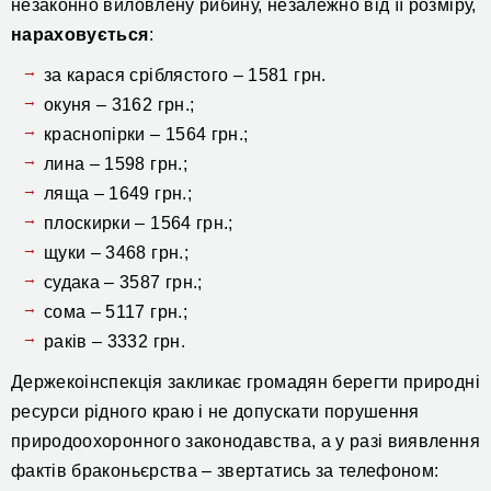
незаконно виловлену рибину, незалежно від її розміру,
нараховується
:
за карася сріблястого – 1581 грн.
окуня – 3162 грн.;
краснопірки – 1564 грн.;
лина – 1598 грн.;
ляща – 1649 грн.;
плоскирки – 1564 грн.;
щуки – 3468 грн.;
судака – 3587 грн.;
сома – 5117 грн.;
раків – 3332 грн.
Держекоінспекція закликає громадян берегти природні
ресурси рідного краю і не допускати порушення
природоохоронного законодавства, а у разі виявлення
фактів браконьєрства – звертатись за телефоном: