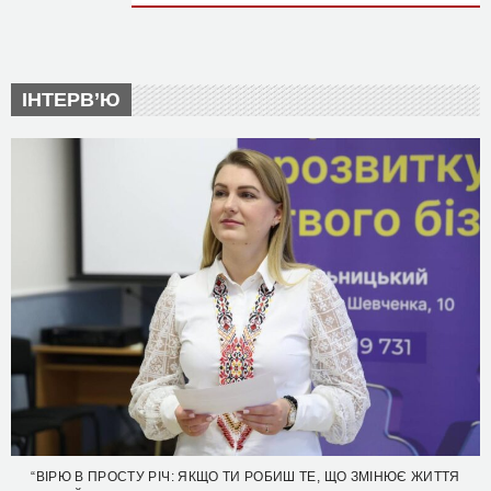
ІНТЕРВ’Ю
“ВІРЮ В ПРОСТУ РІЧ: ЯКЩО ТИ РОБИШ ТЕ, ЩО ЗМІНЮЄ ЖИТТЯ