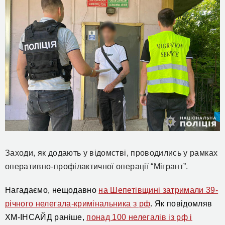
Заходи, як додають у відомстві, проводились у рамках
оперативно-профілактичної операції “Мігрант”.
Нагадаємо, нещодавно
на Шепетівщині затримали 39-
річного нелегала-кримінальника з рф
.
Я
к повідомляв
ХМ-ІНСАЙД раніше,
понад 100 нелегалів із рф і