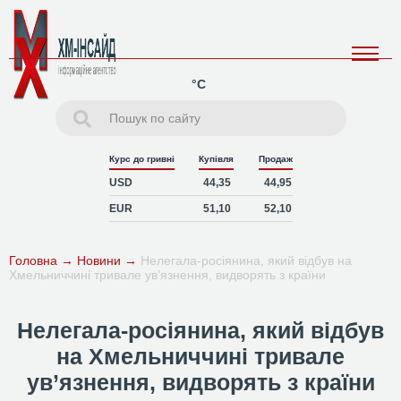
°C
Курс до гривні
Купівля
Продаж
USD
44,35
44,95
EUR
51,10
52,10
Головна
→
Новини
→
Нелегала-росіянина, який відбув на
Хмельниччині тривале ув’язнення, видворять з країни
Нелегала-росіянина, який відбув
на Хмельниччині тривале
ув’язнення, видворять з країни