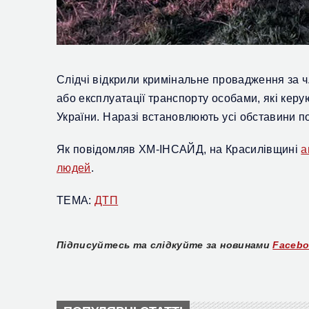
С
лідчі відкрили кримінальне провадження за ч. 
або експлуатації транспорту особами, які керу
України.
Н
аразі встановлюють усі обставини по
Як повідомляв ХМ-ІНСАЙД, на Красилівщині
а
людей
.
ТЕМА:
ДТП
Підписуйтесь та слідкуйте за новинами
Faceb