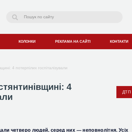
КОЛОНКИ
РЕКЛАМА НА САЙТІ
КОНТАКТИ
щині: 4 потерпілих госпіталізували
стянтинівщині: 4
ДТП
али
али четверо людей, серед них — неповнолітня.
Усіх