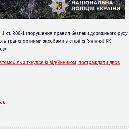
1 ст. 286-1 (
п
орушення правил безпеки дорожнього руху
ють транспортними засобами в стані сп’яніння) К
К
дії.
втомобіль зіткнувся із відбійником, постраждали двоє
ook