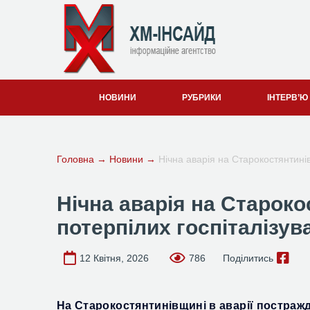
НОВИНИ
РУБРИКИ
ІНТЕРВ’Ю
Головна
→
Новини
→
Нічна аварія на Старокостянтинів
Нічна аварія на Староко
потерпілих госпіталізув
12 Квітня, 2026
786
Поділитись
На Старокостянтинівщині в аварії
постражд