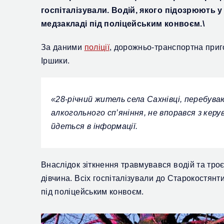
госпіталізували. Водій,
якого підозрюють у 
медзакладі під поліцейським конвоєм.\
За даними
поліції
, д
орожньо-транспортна пригод
Іршики.
«28-річний житель села Сахнівці,
перебуваю
алкогольного сп’яніння, не впорався з керув
йдеться в інформації
.
Внаслідок зіткнення
травмувався водій та троє
дівчина. Всіх госпіталізували до Старокостянт
під поліцейським конвоєм.