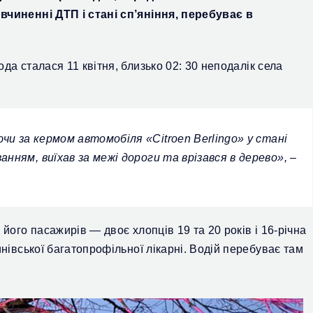
вчиненні ДТП і стані сп’яніння,
перебуває в
а сталася 11 квітня, близько 02: 30 неподалік села
чи за кермом а
втомобіля «Citroen Berlingo» у стані
анням, виїхав за межі дороги та врізався в дерево», –
 його пасажирів — двоє хлопців 19 та 20 років
і
16-річна
инівської багатопрофільної лікарні. Водій перебуває там