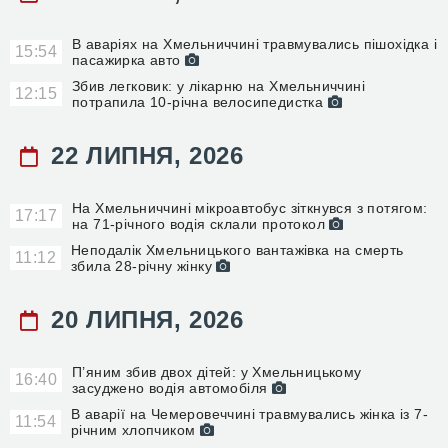
В аваріях на Хмельниччині травмувались пішохідка і
15:54
пасажирка авто
Збив легковик: у лікарню на Хмельниччині
12:15
потрапила 10-річна велосипедистка
22 ЛИПНЯ, 2026
На Хмельниччині мікроавтобус зіткнувся з потягом:
17:17
на 71-річного водія склали протокол
Неподалік Хмельницького вантажівка на смерть
11:12
збила 28-річну жінку
20 ЛИПНЯ, 2026
П’яним збив двох дітей: у Хмельницькому
16:40
засуджено водія автомобіля
В аварії на Чемеровеччині травмувались жінка із 7-
11:54
річним хлопчиком