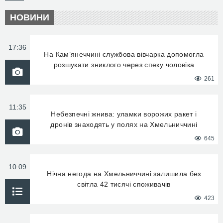
НОВИНИ
17:36
На Кам’янеччині службова вівчарка допомогла
розшукати зниклого через спеку чоловіка
261
11:35
Небезпечні жнива: уламки ворожих ракет і
дронів знаходять у полях на Хмельниччині
645
10:09
Нічна негода на Хмельниччині залишила без
світла 42 тисячі споживачів
423