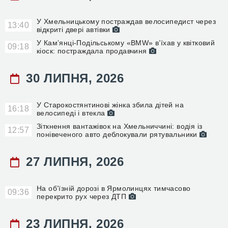
У Хмельницькому постраждав велосипедист через
13:40
відкриті двері автівки
У Камʼянці-Подільському «BMW» вʼїхав у квітковий
09:18
кіоск: постраждала продавчиня
30 ЛИПНЯ, 2026
У Старокостянтинові жінка збила дітей на
16:18
велосипеді і втекла
Зіткнення вантажівок на Хмельниччині: водія із
12:57
понівеченого авто деблокували рятувальники
27 ЛИПНЯ, 2026
На об’їзній дорозі в Ярмолинцях тимчасово
09:36
перекрито рух через ДТП
23 ЛИПНЯ, 2026