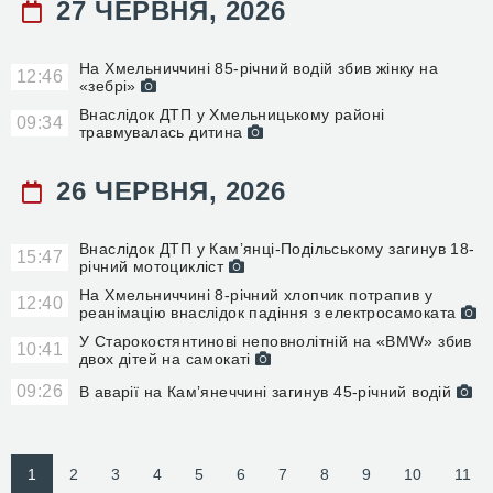
27 ЧЕРВНЯ, 2026
На Хмельниччині 85-річний водій збив жінку на
12:46
«зебрі»
Внаслідок ДТП у Хмельницькому районі
09:34
травмувалась дитина
26 ЧЕРВНЯ, 2026
Внаслідок ДТП у Камʼянці-Подільському загинув 18-
15:47
річний мотоцикліст
На Хмельниччині 8-річний хлопчик потрапив у
12:40
реанімацію внаслідок падіння з електросамоката
У Старокостянтинові неповнолітній на «BMW» збив
10:41
двох дітей на самокаті
09:26
В аварії на Камʼянеччині загинув 45-річний водій
1
2
3
4
5
6
7
8
9
10
11