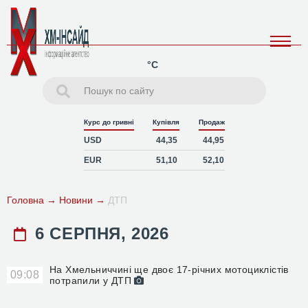
°C
Курс до гривні
Купівля
Продаж
USD
44,35
44,95
EUR
51,10
52,10
Головна
→
Новини
→
ДТП
6 СЕРПНЯ, 2026
На Хмельниччині ще двоє 17-річних мотоциклістів
09:08
потрапили у ДТП