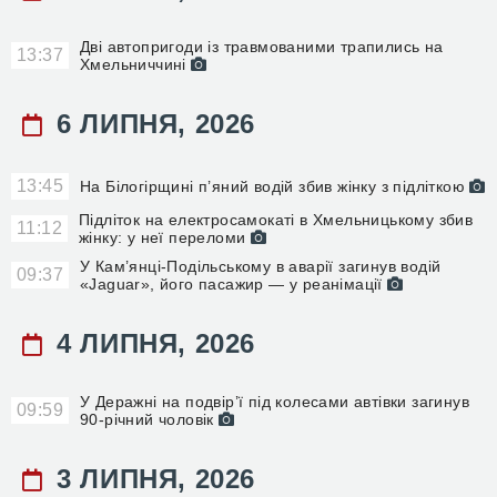
Дві автопригоди із травмованими трапились на
13:37
Хмельниччині
6 ЛИПНЯ, 2026
13:45
На Білогірщині п’яний водій збив жінку з підліткою
Підліток на електросамокаті в Хмельницькому збив
11:12
жінку: у неї переломи
У Кам’янці-Подільському в аварії загинув водій
09:37
«Jaguar», його пасажир — у реанімації
4 ЛИПНЯ, 2026
У Деражні на подвір’ї під колесами автівки загинув
09:59
90-річний чоловік
3 ЛИПНЯ, 2026