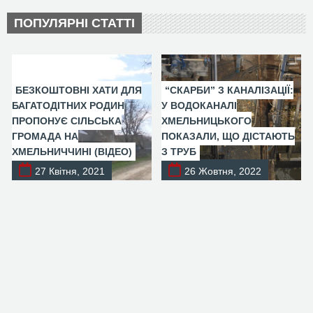
ПОПУЛЯРНІ СТАТТІ
БЕЗКОШТОВНІ ХАТИ ДЛЯ
“СКАРБИ” З КАНАЛІЗАЦІЇ:
БАГАТОДІТНИХ РОДИН
У ВОДОКАНАЛІ
ПРОПОНУЄ СІЛЬСЬКА
ХМЕЛЬНИЦЬКОГО
ГРОМАДА НА
ПОКАЗАЛИ, ЩО ДІСТАЮТЬ
ХМЕЛЬНИЧЧИНІ (ВІДЕО)
З ТРУБ
27 Квітня, 2021
26 Жовтня, 2022