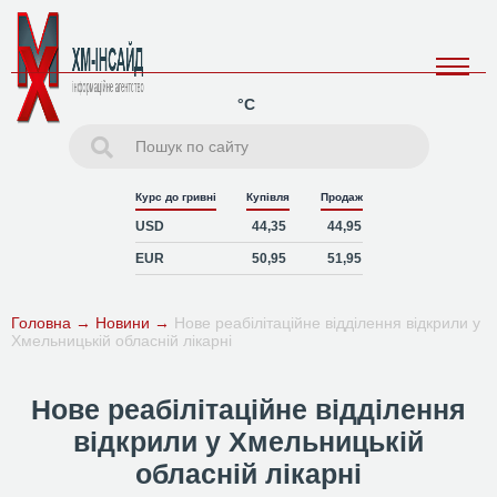
°C
Курс до гривні
Купівля
Продаж
USD
44,35
44,95
EUR
50,95
51,95
Головна
→
Новини
→
Нове реабілітаційне відділення відкрили у
Хмельницькій обласній лікарні
Нове реабілітаційне відділення
відкрили у Хмельницькій
обласній лікарні