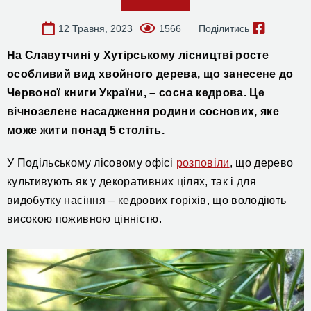
12 Травня, 2023
1566
Поділитись
На Славутчині у Хутірському лісництві росте
особливий вид хвойного дерева, що занесене до
Червоної книги України, – сосна кедрова. Це
вічнозелене насадження родини соснових, яке
може жити понад 5 століть.
У Подільському лісовому офісі
розповіли
, що дерево
культивують як у декоративних цілях, так і для
видобутку насіння – кедрових горіхів, що володіють
високою поживною цінністю.