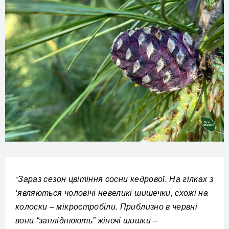
Зараз сезон цвітіння сосни кедрової. На гілках з
“
‘являються чоловічі невеликі шишечки, схожі на
колоски – мікростробіли. Приблизно в червні
вони “запліднюють” жіночі шишки –