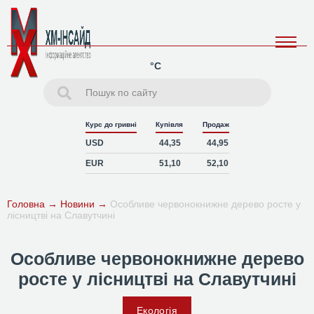
°C
Курс до гривні
Купівля
Продаж
USD
44,35
44,95
EUR
51,10
52,10
Головна
→
Новини
→
Особливе червонокнижне дерево росте у
лісництві на Славутчині
Особливе червонокнижне дерево
росте у лісництві на Славутчині
Екологія