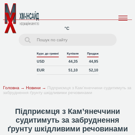
°C
Курс до гривні
Купівля
Продаж
USD
44,35
44,95
EUR
51,10
52,10
Головна
→
Новини
→
Підприємця з Кам’янеччини судитимуть за
забруднення ґрунту шкідливими речовинами
Підприємця з Кам’янеччини
судитимуть за забруднення
ґрунту шкідливими речовинами