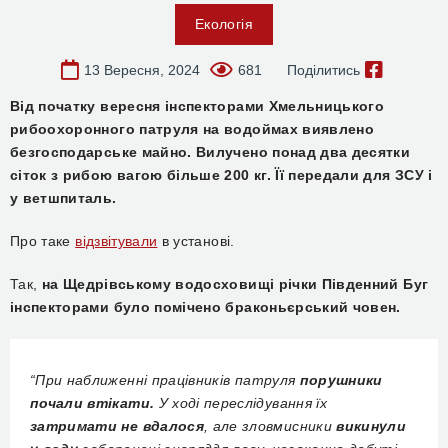
Екологія
13 Вересня, 2024
681
Поділитись
Від початку вересня інспекторами Хмельницького
рибоохоронного патруля на водоймах виявлено
безгосподарське майно. Вилучено понад два десятки
сіток з рибою вагою більше 200 кг. Її передали для ЗСУ і
у ветшпиталь.
Про таке
відзвітували
в установі.
Так,
на Щедрівському водосховищі річки Південний Буг
інспекторами було помічено браконьєрський човен.
“При наближенні працівників патруля
порушники
почали втікати.
У ході переслідування їх
затримати не вдалося
, але зловмисники
викинули