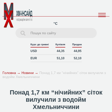
°C
Курс до гривні
Купівля
Продаж
USD
44,35
44,95
EUR
51,10
52,10
Головна
→
Новини
→
Понад 1,7 км “нічийних” сіток вилучили з
водойм Хмельниччини
Понад 1,7 км “нічийних” сіток
вилучили з водойм
Хмельниччини