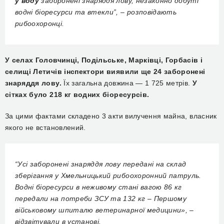
у воду
заборонені знаряддя лову, незаконно добуті
водні біоресурси та втекли”, – розповідають
рибоохоронці.
У селах Головчинці, Подільське, Марківці, Горбасів і
селищі Летичів інспектори виявили ще 24 заборонені
знаряддя лову.
Їх загальна довжина — 1 725 метрів.
У
сітках було 218 кг водних біоресурсів.
За цими фактами складено 3 акти вилучення майна, власник
якого не встановлений.
“Усі заборонені знаряддя лову передані на склад
зберігання у Хмельницький рибоохоронний патруль.
Водні біоресурси в неживому стані вагою 86 кг
передали на потреби ЗСУ та 132 кг – Першому
військовому шпиталю ветеринарної медицини», –
відзвітували в установі.