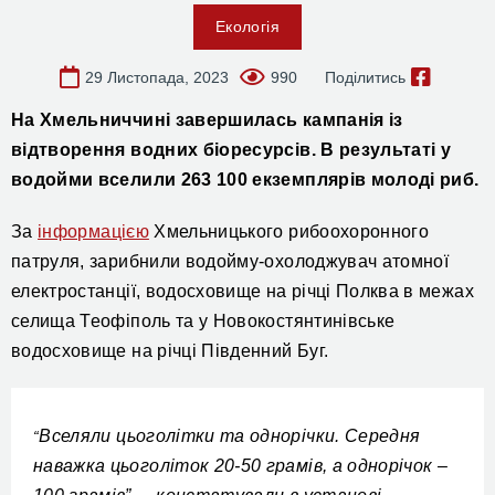
Екологія
29 Листопада, 2023
990
Поділитись
На Хмельниччині завершилась кампанія із
відтворення водних біоресурсів. В результаті у
водойми вселили 263 100 екземплярів молоді риб.
За
інформацією
Хмельницького рибоохоронного
патруля, зарибнили водойму-охолоджувач атомної
електростанції, водосховище на річці Полква в межах
селища Теофіполь та у Новокостянтинівське
водосховище на річці Південний Буг.
Вселяли цьоголітки та однорічки. Середня
“
наважка цьоголіток 20-50 грамів, а однорічок –