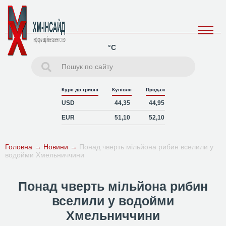
°C
Курс до гривні
Купівля
Продаж
USD
44,35
44,95
EUR
51,10
52,10
Головна
→
Новини
→
Понад чверть мільйона рибин вселили у
водойми Хмельниччини
Понад чверть мільйона рибин
вселили у водойми
Хмельниччини