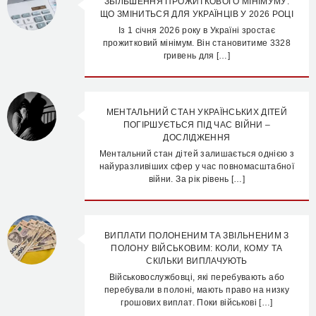
ЗБІЛЬШЕННЯ ПРОЖИТКОВОГО МІНІМУМУ:
ЩО ЗМІНИТЬСЯ ДЛЯ УКРАЇНЦІВ У 2026 РОЦІ
Із 1 січня 2026 року в Україні зростає
прожитковий мінімум. Він становитиме 3328
гривень для […]
МЕНТАЛЬНИЙ СТАН УКРАЇНСЬКИХ ДІТЕЙ
ПОГІРШУЄТЬСЯ ПІД ЧАС ВІЙНИ –
ДОСЛІДЖЕННЯ
Ментальний стан дітей залишається однією з
найуразливіших сфер у час повномасштабної
війни. За рік рівень […]
ВИПЛАТИ ПОЛОНЕНИМ ТА ЗВІЛЬНЕНИМ З
ПОЛОНУ ВІЙСЬКОВИМ: КОЛИ, КОМУ ТА
СКІЛЬКИ ВИПЛАЧУЮТЬ
Військовослужбовці, які перебувають або
перебували в полоні, мають право на низку
грошових виплат. Поки військові […]