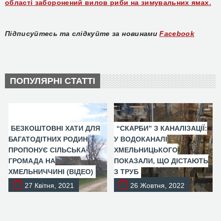
області заборонений вилов риби на зимувальних ямах.
Підписуйтесь та слідкуйте за новинами
Facebook
ПОПУЛЯРНІ СТАТТІ
БЕЗКОШТОВНІ ХАТИ ДЛЯ
“СКАРБИ” З КАНАЛІЗАЦІЇ:
БАГАТОДІТНИХ РОДИН
У ВОДОКАНАЛІ
ПРОПОНУЄ СІЛЬСЬКА
ХМЕЛЬНИЦЬКОГО
ГРОМАДА НА
ПОКАЗАЛИ, ЩО ДІСТАЮТЬ
ХМЕЛЬНИЧЧИНІ (ВІДЕО)
З ТРУБ
27 Квітня, 2021
26 Жовтня, 2022