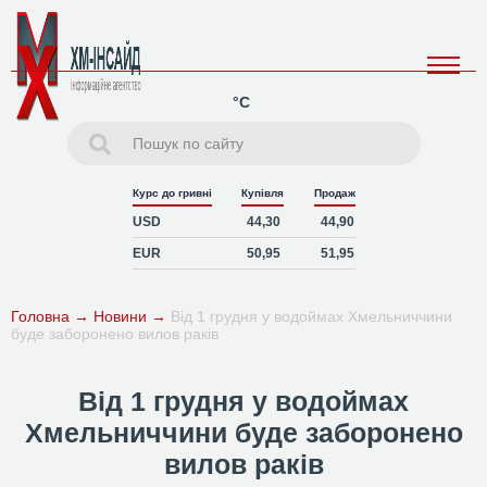
°C
Курс до гривні
Купівля
Продаж
USD
44,30
44,90
EUR
50,95
51,95
Головна
→
Новини
→
Від 1 грудня у водоймах Хмельниччини
буде заборонено вилов раків
Від 1 грудня у водоймах
Хмельниччини буде заборонено
вилов раків