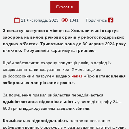
Екологія
21 Листопада, 2023
1041
Поділитись
З початку наступного місяця на Хмельниччині стартує
заборона на вилов річкових раків у рибогосподарських
водних об’єктах. Триватиме вона до 30 червня 2024 року
включно. Порушників каратимуть гривнею.
Щоби забезпечити охорону популяції раків, в період їх
спарювання та виношування ікри, Хмельницьким
рибоохоронним патрулем видано
наказ
«Про встановлення
заборони на лов річкових раків».
За порушення правил рибальства передбачається
адміністративна відповідальність
у вигляді штрафу 34 –
680 грн із відшкодуванням завданих збитків.
Кримінальна відповідальність
настає за незаконне
добування водних біоресурсів у разі завдання істотної шкоди.