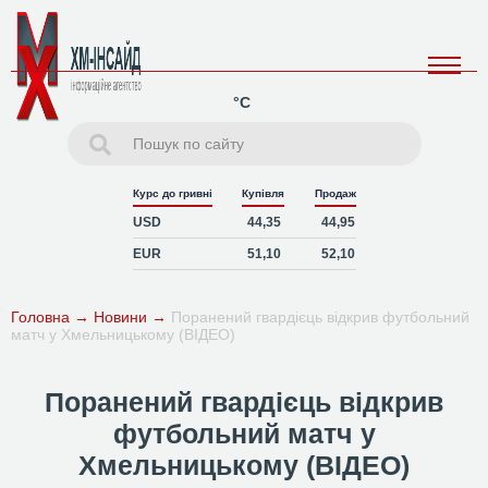
°C
Курс до гривні
Купівля
Продаж
USD
44,35
44,95
EUR
51,10
52,10
Головна
→
Новини
→
Поранений гвардієць відкрив футбольний
матч у Хмельницькому (ВІДЕО)
Поранений гвардієць відкрив
футбольний матч у
Хмельницькому (ВІДЕО)