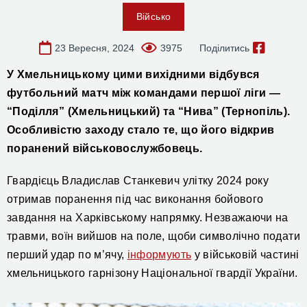
Військо
23 Вересня, 2024
3975
Поділитись
У Хмельницькому
цими вихідними
відбувся
футбольний матч між командами першої ліги —
“Поділля”
(Хмельницький)
та “Нив
а
”
(Тернопіль)
.
Особливістю заходу
стало
те, що його відкрив
поранений
військовослужбовець.
Гвардієць Владислав
Станкевич
у
літку 2024 року
отримав поранення під час виконання бойового
завдання на Харківському напрямку.
Н
езважаючи на
травми,
воїн
вийшов на поле, щоб
и
символічно подати
перший удар по м’ячу,
інформують
у військовій частині
хмельницького гарнізону
Національної гвардії України
.