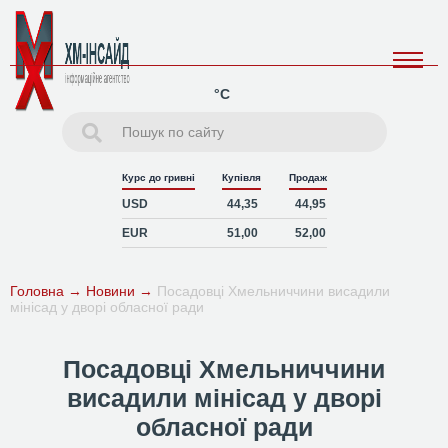
°C
Курс до гривні
Купівля
Продаж
USD
44,35
44,95
EUR
51,00
52,00
Головна
→
Новини
→
Посадовці Хмельниччини висадили
мінісад у дворі обласної ради
Посадовці Хмельниччини
висадили мінісад у дворі
обласної ради