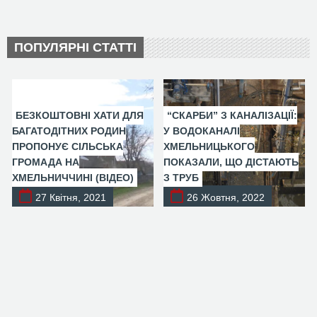
ПОПУЛЯРНІ СТАТТІ
БЕЗКОШТОВНІ ХАТИ ДЛЯ
“СКАРБИ” З КАНАЛІЗАЦІЇ:
БАГАТОДІТНИХ РОДИН
У ВОДОКАНАЛІ
ПРОПОНУЄ СІЛЬСЬКА
ХМЕЛЬНИЦЬКОГО
ГРОМАДА НА
ПОКАЗАЛИ, ЩО ДІСТАЮТЬ
ХМЕЛЬНИЧЧИНІ (ВІДЕО)
З ТРУБ
27 Квітня, 2021
26 Жовтня, 2022