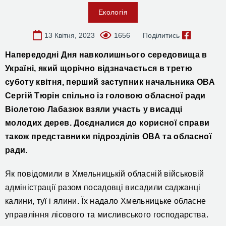
Екологія
13 Квітня, 2023
1656
Поділитись
Напередодні Дня навколишнього середовища в
Україні, який щорічно відзначається в третю
суботу квітня, перший заступник начальника ОВА
Cергій Тюрін
спільно із головою обласної ради
Віолетою Лабазюк взяли участь у висадці
молодих дерев. Доєдналися до корисної справи
також представники підрозділів ОВА та обласної
ради.
Як повідомили в Хмельницькій обласній військовій
адміністрації р
азом посадовці висадили саджанці
калини, туї і ялини. Їх
надало Хмельницьке обласне
управління лісового та мисливського господарства.