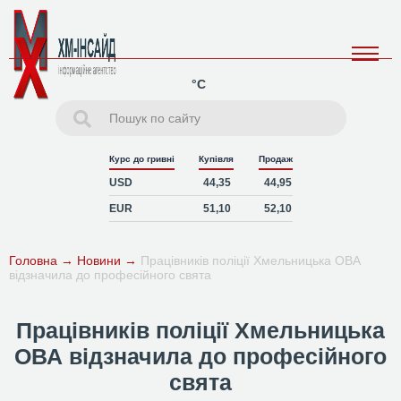
°C
Курс до гривні
Купівля
Продаж
USD
44,35
44,95
EUR
51,10
52,10
Головна
→
Новини
→
Працівників поліції Хмельницька ОВА
відзначила до професійного свята
Працівників поліції Хмельницька
ОВА відзначила до професійного
свята