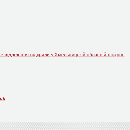
е відділення відкрили у Хмельницькій обласній лікарні.
ook