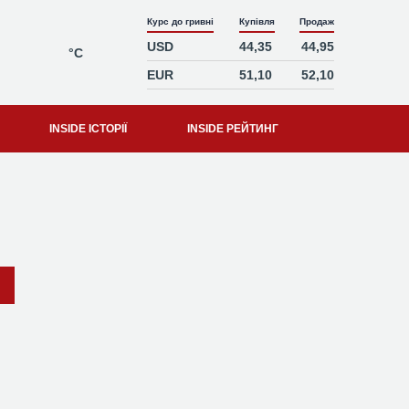
Курс до гривні
Купівля
Продаж
USD
44,35
44,95
°C
EUR
51,10
52,10
INSIDE ІСТОРІЇ
INSIDE РЕЙТИНГ