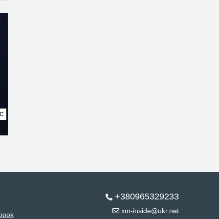
НС
+380965329233
xm-inside@ukr.net
book