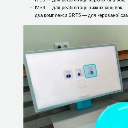
IVS4 — для реабілітації нижніх кінцівок;
два комплекси SRT5 — для керованої самос