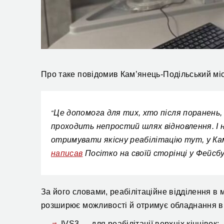
Про таке повідомив Кам’янець-Подільський мі
Це допомога для тих, хто після поранень,
“
проходить непростий шлях відновлення. І
отримувати якісну реабілітацію тут, у Кам
написав
Посітко на своїй сторінці у Фейсбу
За його словами, реабілітаційне відділення в м
розширює можливості й отримує обладнання ви
IVS3 — для реабілітації верхніх кінцівок;