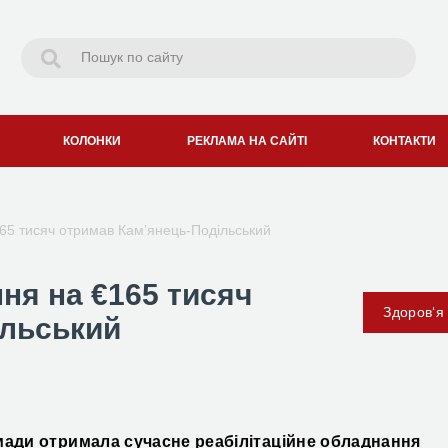
КОЛОНКИ
РЕКЛАМА НА САЙТІ
КОНТАКТИ
165 тисяч отримав Кам’янець-Подільський
ня на €165 тисяч
Здоров‘я
ільський
омади отримала сучасне реабілітаційне обладнання