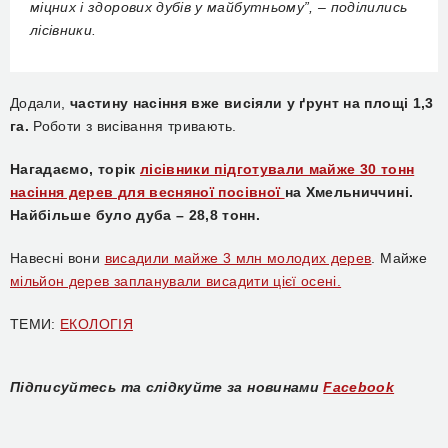
міцних і здорових дубів у майбутньому”, – поділились
лісівники.
Додали,
частину насіння вже висіяли у ґрунт на площі 1,3
га.
Роботи з висівання тривають.
Нагадаємо, торік
лісівники підготували майже 30 тонн
насіння дерев для весняної посівної
на Хмельниччині.
Найбільше
було
дуба – 28,8 тонн.
Навесні вони
висадили майже 3 млн молодих дерев
. Майже
мільйон дерев запланували висадити цієї осені.
ТЕМИ:
ЕКОЛОГІЯ
Підписуйтесь та слідкуйте за новинами
Facebook