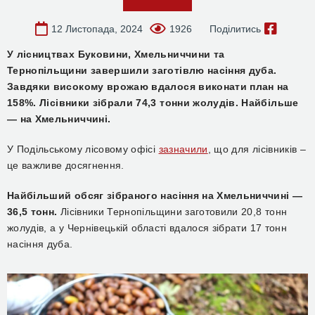
12 Листопада, 2024
1926
Поділитись
У лісництвах
Буковини, Хмельниччини та
Тернопільщини
завершили заготівлю насіння дуба.
Завдяки високому врожаю вдалося виконати план на
158%. Л
ісівники зібрали 74,3 тонни жолудів.
Найбільше
— на Хмельниччині.
У Подільському лісовому офісі
зазначили
, що для лісівників –
це важливе досягнення.
Найбільший обсяг зібраного насіння на Хмельниччині —
36,5 тонн.
Лісівники Тернопільщини заготовили 20,8 тонн
жолудів, а у Чернівецькій області вдалося зібрати 17 тонн
насіння дуба.