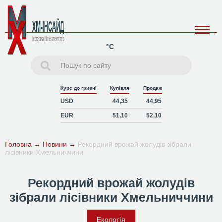
°C
Курс до гривні
Купівля
Продаж
USD
44,35
44,95
EUR
51,10
52,10
Головна
→
Новини
→
Рекордний врожай жолудів зібрали
лісівники Хмельниччини
Рекордний врожай жолудів
зібрали лісівники Хмельниччини
Екологія