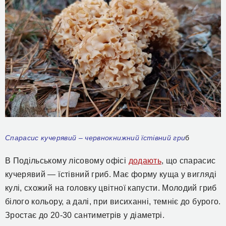
Спарасис кучерявий – червнокнижний їстівний гри
б
В Подільському лісовому офісі
додають
, що спарасис
кучерявий — їстівний гриб. Має форму куща у вигляді
кулі, схожий на головку цвітної капусти. Молодий гриб
білого кольору, а далі, при висиханні, темніє до бурого.
Зростає до 20-30 сантиметрів у діаметрі.