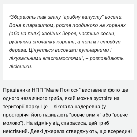
Збирають так звану “грибну капусту” восени.
“
Вона є паразитом, росте поодиноко на коренях
(або на пнях) хвойних дерев, частіше сосни,
руйнуючи спочатку коріння, а потім і стовбур
дерева. Цінується високими кулінарними і
лікувальними властивостями”, – розповідають
лісівники.
Працівники НПП “Мале Полісся” виставили
фото ще
одного незвичного гриба, який можна зустріти на
території парку. Це – л
ікогала надеревна (
у
просторіччі його називають “
вовче вим’я”
або “вовче
молоко”
).
На відміну від спарасиса, цей гриб
неїстівн
ий
. Деякі джерела стверджують, що всередині