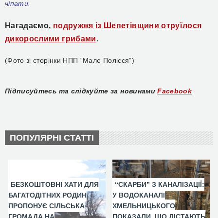
чіпати.
Нагадаємо,
подружжя із Шепетівщини отруїлося
дикорослими грибами
.
(Фото зі сторінки НПП “Мале Полісся”)
Підписуйтесь та слідкуйте за новинами
Facebook
ПОПУЛЯРНІ СТАТТІ
БЕЗКОШТОВНІ ХАТИ ДЛЯ
“СКАРБИ” З КАНАЛІЗАЦІЇ:
БАГАТОДІТНИХ РОДИН
У ВОДОКАНАЛІ
ПРОПОНУЄ СІЛЬСЬКА
ХМЕЛЬНИЦЬКОГО
ГРОМАДА НА
ПОКАЗАЛИ, ЩО ДІСТАЮТЬ