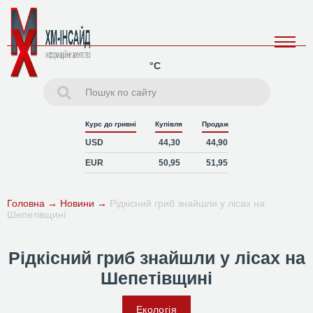
°C
Курс до гривні
Купівля
Продаж
USD
44,30
44,90
EUR
50,95
51,95
Головна
→
Новини
→
Рідкісний гриб знайшли у лісах на
Шепетівщині
Рідкісний гриб знайшли у лісах на
Шепетівщині
Екологія