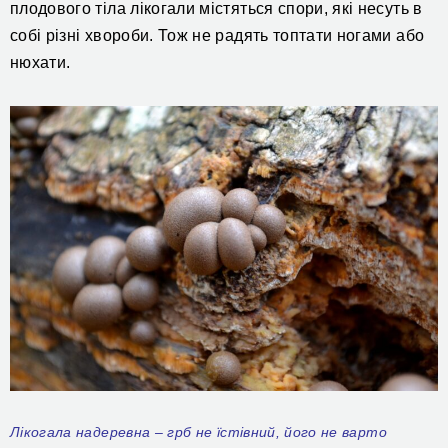
плодового тіла лікогали містяться спори, які несуть в
собі різні хвороби.
Тож не радять
топтати ногами або
нюхати.
Лікогала надеревна – грб не їстівний, його не варто