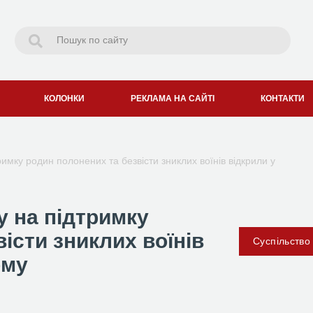
КОЛОНКИ
РЕКЛАМА НА САЙТІ
КОНТАКТИ
римку родин полонених та безвісти зниклих воїнів відкрили у
у на підтримку
істи зниклих воїнів
Суспільство
ому