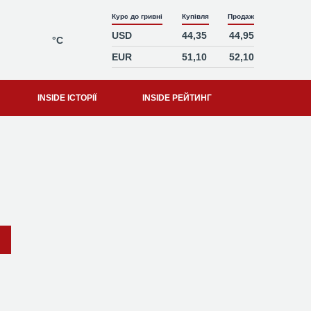
Курс до гривні
Купівля
Продаж
USD
44,35
44,95
°C
EUR
51,10
52,10
INSIDE ІСТОРІЇ
INSIDE РЕЙТИНГ