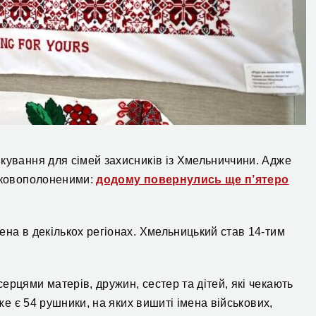
кування для сімей захисників із Хмельниччини. Адже
ськовополоненими:
додому повернулись ще п’ятеро
ена в декількох регіонах. Хмельницький став 14-тим
ерцями матерів, дружин, сестер та дітей, які чекають
вже є 54 рушники, на яких вишиті імена військових,