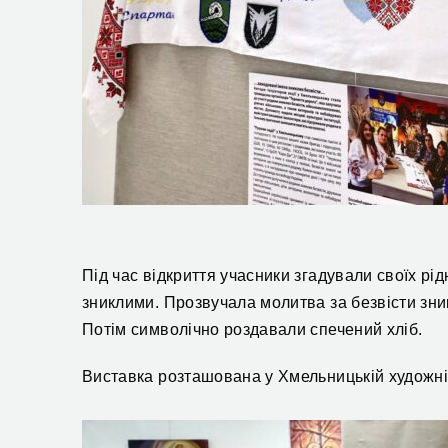
Під час відкриття учасники згадували своїх рі
зниклими. Прозвучала молитва за безвісти зник
Потім символічно роздавали спечений хліб.
Виставка розташована у Хмельницькій художній