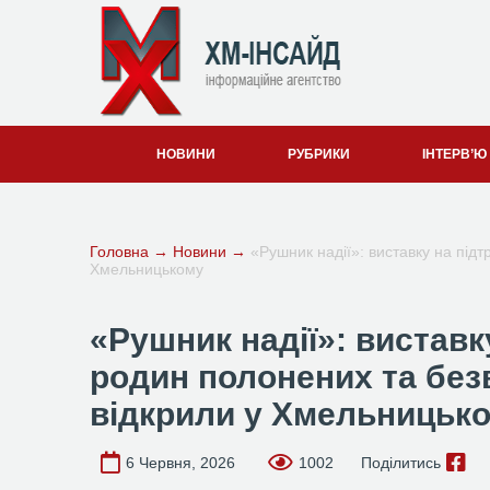
НОВИНИ
РУБРИКИ
ІНТЕРВ’Ю
Головна
→
Новини
→
«Рушник надії»: виставку на підт
Хмельницькому
«Рушник надії»: виставк
родин полонених та безв
відкрили у Хмельницьк
6 Червня, 2026
1002
Поділитись