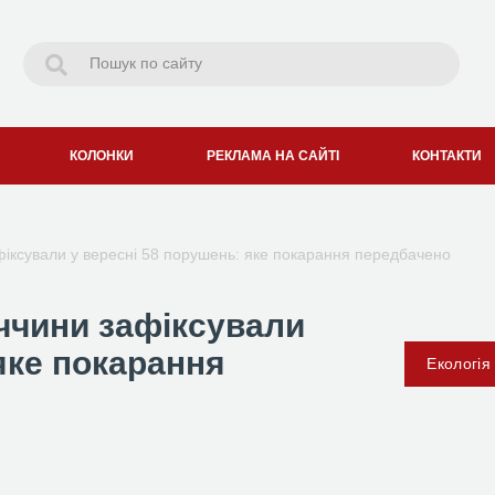
КОЛОНКИ
РЕКЛАМА НА САЙТІ
КОНТАКТИ
іксували у вересні 58 порушень: яке покарання передбачено
ччини зафіксували
яке покарання
Екологія