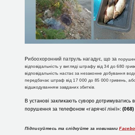
Р
ибоохоронний патруль нагадує, що за
порушен
відповідальність у вигляді штрафу
від
34
до
680 гр
и
відповідальність настає за незаконне добування водни
передбачає штраф від 17 000 до 85 000 гр
ивень
, аб
відшкодуванням завданих збитків.
В установі закликають суворо дотримуватись 
порушення за телефоном «гарячої лінії»:
(068)
Підписуйтесь та слідкуйте за новинами
Faceb