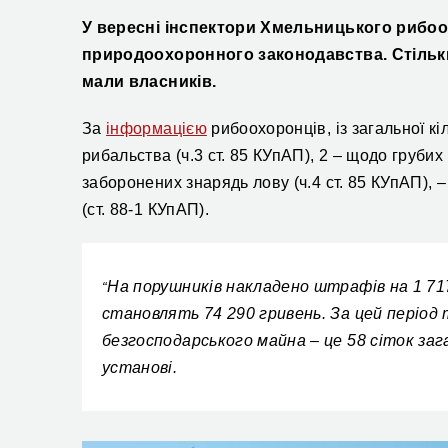
У вересні інспектори Хмельницького рибо
природоохоронного законодавств
а. Стіль
мали власників.
За
інформацією
рибоохоронців, із загальної к
рибальства (ч.3 ст. 85 КУпАП), 2 – щодо груб
заборонених знарядь лову (ч.4 ст. 85 КУпАП),
(ст. 88-1 КУпАП).
На порушників накладено штрафів на 1 717
“
становлять 74 290 гривень. За цей період
безгосподарського майна – це 58 сіток за
установі.