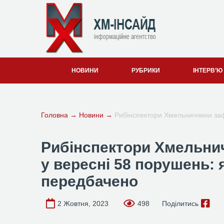
НОВИНИ
РУБРИКИ
ІНТЕРВ’Ю
Головна
→
Новини
→
Рибінспектори Хмельниччини заф
Рибінспектори Хмельни
у вересні 58 порушень: 
передбачено
2 Жовтня, 2023
498
Поділитись