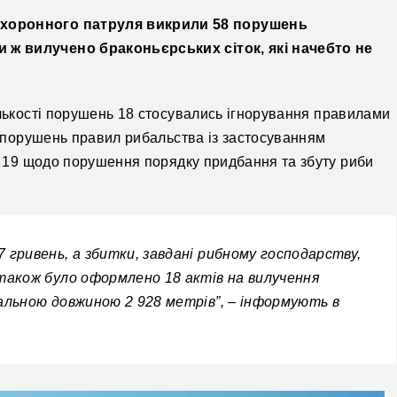
охоронного патруля викрили 58 порушень
ки ж вилучено браконьєрських сіток, які начебто не
ількості порушень 18 стосувались ігнорування правилами
их порушень правил рибальства із застосуванням
 – 19 щодо порушення порядку придбання та збуту риби
 гривень, а збитки, завдані рибному господарству,
 також було оформлено 18 актів на вилучення
гальною довжиною 2 928 метрів”, – інформують в