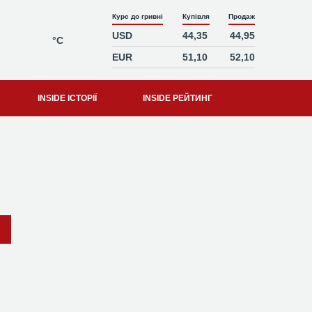
Курс до гривні
Купівля
Продаж
USD
44,35
44,95
°C
EUR
51,10
52,10
INSIDE ІСТОРІЇ
INSIDE РЕЙТИНГ