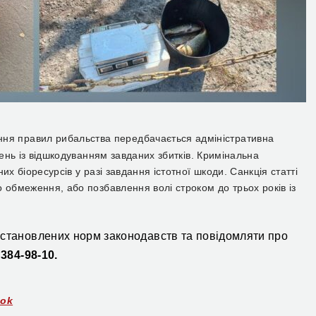
ня правил рибальства передбачається адміністративна
вень
із відшкодуванням завданих збитків. Кримінальна
х біоресурсів у разі завдання істотної шкоди. Санкція статті
о обмеження, або позбавлення волі строком до трьох років із
встановлених норм законодавств та повідомляти про
 384-98-10.
ook