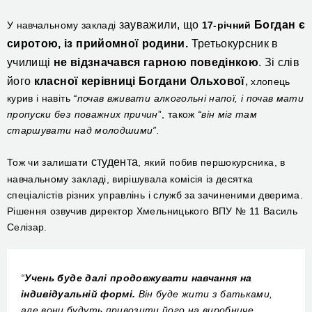
зауважили, що
Богдан є
У
навчальному закладі
17-річний
сиротою, із прийомної родини.
Третьокурсник в
училищі
не відзначався гарною поведінкою
. Зі слів
його
класної керівниці Богдани Ольхової
,
хлопець
курив і навіть
“
почав вживати алкогольні напої,
і
почав мати
пропуски без поважних причин
”,
також
“
він міг там
старшувати над молодшими”.
студента
Тож чи
залишати
, який побив першокурсника,
в
навчальному закладі,
вирішувала комісія
із десятка
спеціалістів різних управлінь і служб за зачиненими дверима.
Р
ішення озвучив директор Хмельницького
ВПУ
№ 11 Василь
Селізар.
“
Учень буде далі продовжувати навчання на
індивідуальній формі.
Він буде жити з батьками,
але вони будуть привозити його на виробниче