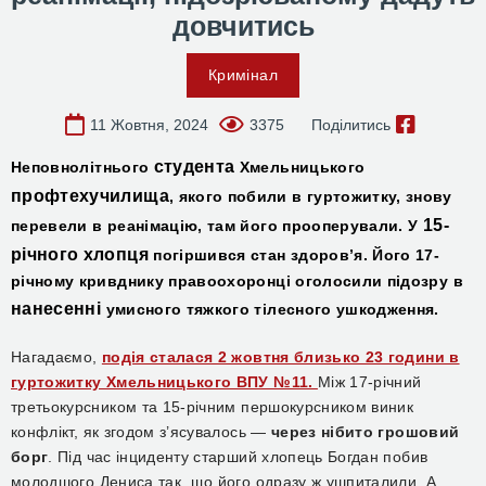
довчитись
Кримінал
11 Жовтня, 2024
3375
Поділитись
студента
Н
еповнолітнього
Хмельницького
профтехучилища
, якого побили в гуртожитку, знову
15-
перевели в реанімацію, там його прооперували. У
річного хлопця
погіршився стан здоров’я. Його 17-
річному кривднику правоохоронці оголосили підозру в
нанесенні
умисного тяжкого тілесного ушкодження.
Нагадаємо,
подія сталася 2 жовтня близько 23 години в
гуртожитку Хмельницького ВПУ №11.
Між 17-річний
третьокурсником та 15-річним першокурсником виник
конфлікт,
як згодом з’ясувалось —
через нібито грошовий
борг
. Під час інциденту
старший хлопець
Богдан
побив
молодшого
Дениса так, що його одразу ж ушпиталили. А