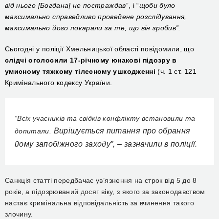
від нього
[Богдана]
не постра
жд
ав
”,
і “
щоби
було
максимально справедливо проведене розслідування,
максимально його покарали за те, що він зробив”.
Сьогодні у поліції Хмельницької області повідомили, що
слідчі оголосили 17-річному
юнакові підозру в
умисному тяжкому тілесному ушкодженні
(
ч. 1 ст. 121
Кримінального кодексу України.
“
Всіх учасників та свідків конфлікту встановили та
Вирішується питання про обрання
допитали.
йому запобіжного заходу”, –
зазначили в поліції.
Санкція статті передбачає ув’язнення на строк від 5 до 8
років, а підозрюваний досяг віку, з якого за законодавством
настає кримінальна відповідальність за вчинення такого
злочину.