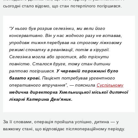
сьогодні стало відомо, що стан потерпілого погіршився.
“У нього був розрив селезінки, ми вели його
консервативно. Він у нас жодного разу не вставав,
упродовж тижня перебував на строгому ліжковому
режимі спочатку в реанімації, потім в хірургії.
Селезінка могла або зростися, або тріснути
повністю. Сталося друге, тому стан дитини
раптово погіршився.
У черевній порожнині було
багато крові.
Пацієнт потребував ургентного
оперативного втручання”, — пояснила
Суспільному
медична директорка Хмельницької міської дитячої
лікарні
Катерина Дем’яник.
За її словами, операція пройшла успішно, дитина — у
важкому стані, що відповідає післяопераційному періоду.