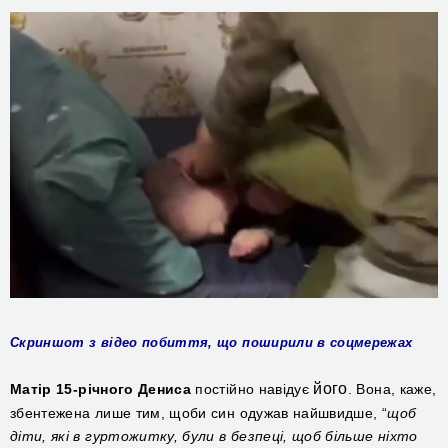
Скриншот з відео побиття, що поширили в соцмережах
його
М
атір 15-річного Дениса
постійно навідує
. Вона, каже,
збентежена лише тим, щоби
син одужав найшвидше,
“
щоб
діти, які в гуртожитку, були в безпеці, щоб більше ніхто