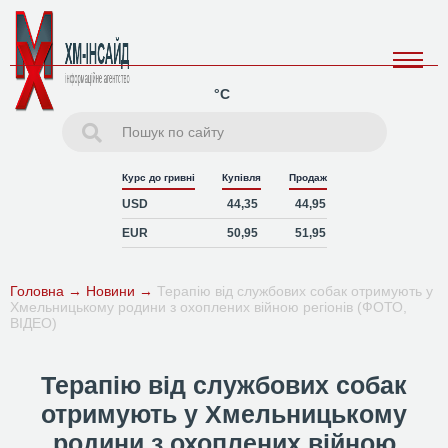
°C
Курс до гривні
Купівля
Продаж
USD
44,35
44,95
EUR
50,95
51,95
Головна
→
Новини
→
Терапію від службових собак отримують у
Хмельницькому родини з охоплених війною регіонів (ФОТО,
ВІДЕО)
Терапію від службових собак
отримують у Хмельницькому
родини з охоплених війною