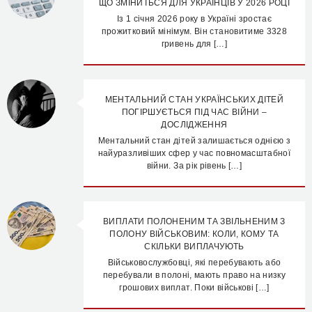
ЩО ЗМІНИТЬСЯ ДЛЯ УКРАЇНЦІВ У 2026 РОЦІ
Із 1 січня 2026 року в Україні зростає
прожитковий мінімум. Він становитиме 3328
гривень для […]
МЕНТАЛЬНИЙ СТАН УКРАЇНСЬКИХ ДІТЕЙ
ПОГІРШУЄТЬСЯ ПІД ЧАС ВІЙНИ –
ДОСЛІДЖЕННЯ
Ментальний стан дітей залишається однією з
найуразливіших сфер у час повномасштабної
війни. За рік рівень […]
ВИПЛАТИ ПОЛОНЕНИМ ТА ЗВІЛЬНЕНИМ З
ПОЛОНУ ВІЙСЬКОВИМ: КОЛИ, КОМУ ТА
СКІЛЬКИ ВИПЛАЧУЮТЬ
Військовослужбовці, які перебувають або
перебували в полоні, мають право на низку
грошових виплат. Поки військові […]