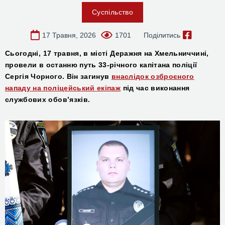
Суспільство
17 Травня, 2026
1701
Поділитись
Сьогодні,
17 травня, в місті Деражня на Хмельниччині,
провел
и
в останню путь
33-річного
капітана поліції
Сергія Чорного.
Він
загинув
внаслідок озброєного
нападу на поліцейський екіпаж
під час виконання
службових обов’язків.