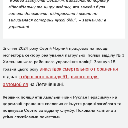
“Колеги згадують Сергія як надзвичайно порядну,
відповідальну та щиру людину, яка завжди була
готова допомогти, підтримати і ніколи не
залишалася осторонь чужої біди”, –
зазначили в
управлінні
.
Зі
січня 2024 року Сергій Чорний
працював на посаді
інспектора сектору реагування патрульної поліції відділу № 3
Хмельницького районного управління поліції.
Загинув 15
внаслідок смертельного поранення
травня цього року
під час
озброєного нападу 61-річного водія
автомобіля
на Летичівщині.
Керівник поліціянтів Хмельниччини
Руслан Герасимчук
на
церемонії прощання
висловив співчуття родині загиблого та
подякував Сергію за віддану службу.
Поховали капітана з
усіма службовими почестями.