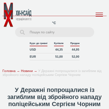
°C
Курс до гривні
Купівля
Продаж
USD
44,35
44,95
EUR
51,00
52,00
Головна
→
Новини
→
У Деражні попрощалися із загиблим від
збройного нападу поліцейським Сергієм Чорним
У Деражні попрощалися із
загиблим від збройного нападу
поліцейським Сергієм Чорним