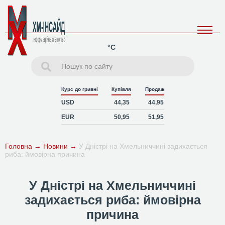
°C
Курс до гривні
Купівля
Продаж
USD
44,35
44,95
EUR
50,95
51,95
Головна
→
Новини
→
У Дністрі на Хмельниччині задихається
риба: ймовірна причина
У Дністрі на Хмельниччині
задихається риба: ймовірна
причина