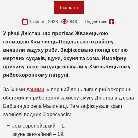
Екологія
3 Липня, 2026
846
Поділитись
У річці Дністер, що протікає Жванецькою
громадою Кам’янець-Подільського району,
виявили задуху риби. Зафіксовано понад сотню
мертвих судаків, щуки, окуня та сома. Ймовірну
причину такої ситуації назвали у Хмельницькому
рибоохоронному патрулі.
За їхніми
даними
, у перший день липня рибоохоронці
обстежили прибережну захисну смугу Дністра від села
Бабшин до села Малинівці. Там зафіксували факт
загибелі водних біоресурсів:
сом європейський – 1,
окунь звичайний – 19,