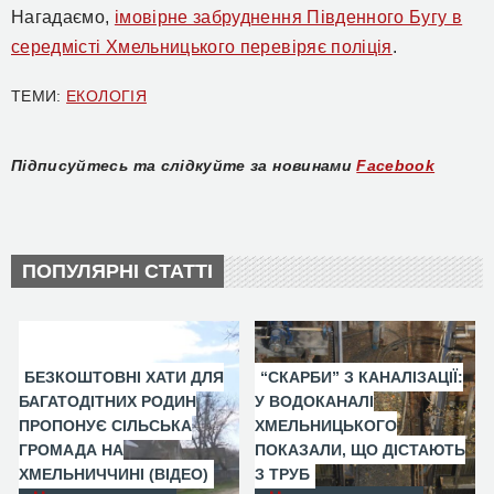
Нагадаємо,
імовірне забруднення Південного Бугу в
середмісті Хмельницького перевіряє поліція
.
ТЕМИ:
ЕКОЛОГІЯ
Підписуйтесь та слідкуйте за новинами
Facebook
ПОПУЛЯРНІ СТАТТІ
БЕЗКОШТОВНІ ХАТИ ДЛЯ
“СКАРБИ” З КАНАЛІЗАЦІЇ:
БАГАТОДІТНИХ РОДИН
У ВОДОКАНАЛІ
ПРОПОНУЄ СІЛЬСЬКА
ХМЕЛЬНИЦЬКОГО
ГРОМАДА НА
ПОКАЗАЛИ, ЩО ДІСТАЮТЬ
ХМЕЛЬНИЧЧИНІ (ВІДЕО)
З ТРУБ