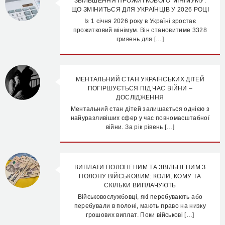
ЗБІЛЬШЕННЯ ПРОЖИТКОВОГО МІНІМУМУ:
ЩО ЗМІНИТЬСЯ ДЛЯ УКРАЇНЦІВ У 2026 РОЦІ
Із 1 січня 2026 року в Україні зростає
прожитковий мінімум. Він становитиме 3328
гривень для […]
МЕНТАЛЬНИЙ СТАН УКРАЇНСЬКИХ ДІТЕЙ
ПОГІРШУЄТЬСЯ ПІД ЧАС ВІЙНИ –
ДОСЛІДЖЕННЯ
Ментальний стан дітей залишається однією з
найуразливіших сфер у час повномасштабної
війни. За рік рівень […]
ВИПЛАТИ ПОЛОНЕНИМ ТА ЗВІЛЬНЕНИМ З
ПОЛОНУ ВІЙСЬКОВИМ: КОЛИ, КОМУ ТА
СКІЛЬКИ ВИПЛАЧУЮТЬ
Військовослужбовці, які перебувають або
перебували в полоні, мають право на низку
грошових виплат. Поки військові […]