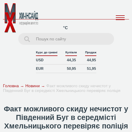
°C
Курс до гривні
Купівля
Продаж
USD
44,35
44,95
EUR
50,95
51,95
Головна
→
Новини
→
Факт можливого скиду нечистот у
Південний Буг в середмісті Хмельницького перевіряє поліція
Факт можливого скиду нечистот у
Південний Буг в середмісті
Хмельницького перевіряє поліція