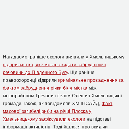
Нагадаємо, раніше екологи виявили у Хмельницькому
підприємство, яке могло скидати забруднюючі
речовини до Південного Бугу
. Ще раніше
правоохоронці відкрили
кримінальне провадження за
фактом забруднення річки біля містка
між
мікрорайоном Гречани і селом Олешин Хмельницької
громади.Також, як повідомляв ХМ-ІНСАЙД,
факт
масової загибелі риби на річці Плоска у
Хмельницькому зафіксували екологи
на підставі
інформації активістів. Тоді йшлося про вкид чи