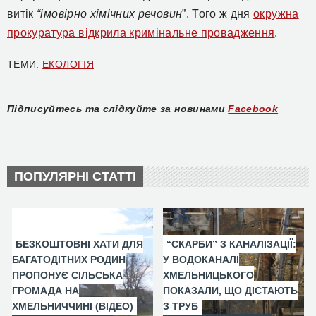
витік
“імовірно хімічних речовин
”. Того ж дня
окружна
прокуратура відкрила кримінальне провадження
.
ТЕМИ:
ЕКОЛОГІЯ
Підписуйтесь та слідкуйте за новинами
Facebook
ПОПУЛЯРНІ СТАТТІ
БЕЗКОШТОВНІ ХАТИ ДЛЯ
“СКАРБИ” З КАНАЛІЗАЦІЇ:
БАГАТОДІТНИХ РОДИН
У ВОДОКАНАЛІ
ПРОПОНУЄ СІЛЬСЬКА
ХМЕЛЬНИЦЬКОГО
ГРОМАДА НА
ПОКАЗАЛИ, ЩО ДІСТАЮТЬ
ХМЕЛЬНИЧЧИНІ (ВІДЕО)
З ТРУБ