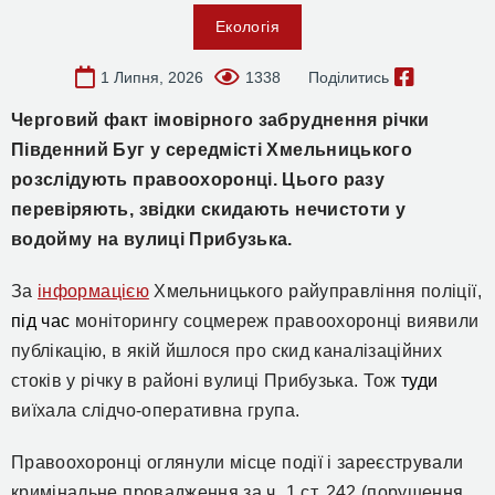
Екологія
1 Липня, 2026
1338
Поділитись
Черговий факт імовірного забруднення річки
Південний Буг у середмісті Хмельницького
розслідують правоохоронці. Цього разу
перевіряють, звідки скидають нечистоти у
водойму на вулиці Прибузька.
За
інформацією
Хмельницького райуправління поліції,
під час
моніторингу соцмереж правоохоронці виявили
публікацію, в якій йшлося про скид каналізаційних
стоків у річку в районі вулиці Прибузьк
а. Тож
туди
виїхала слідчо-оперативна група.
Правоохоронці оглянули
місц
е
події
і зареєстрували
кримінальне провадження
за ч. 1 ст. 242 (
п
орушення