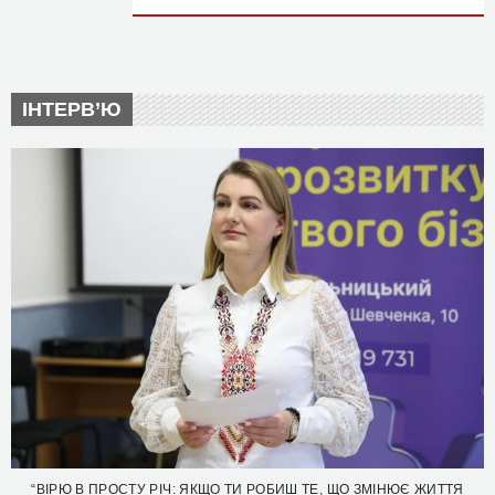
ІНТЕРВ’Ю
“ВІРЮ В ПРОСТУ РІЧ: ЯКЩО ТИ РОБИШ ТЕ, ЩО ЗМІНЮЄ ЖИТТЯ