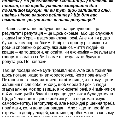
політику. Ви розглядаєте Хмельницьку область як
проєкт, який треба успішно завершити для
подальшої кар’єри, чи ви тут, щоб залишити слід,
навіть
ціною вашого
рейтингу? Що для вас
важливіше: результат чи ваша репутація?
– Ваше запитання побудоване на припущенні, що
результат і репутація – це щось окреме, або що служіння
людям і кар’єра – взаємовиключні речі. Але життя рідко
буває таким чорно-білим. Я вірю в просту річ: якщо ти
робиш справжню роботу, яка змінює життя людей на
краще – чи то дороги, чи освіта, чи економіка – результати
говорять самі за себе. І саме ці результати будують
репутацію. Не навпаки.
Так, ця посада може бути трампліном. Але хіба трамплін
щось погане, якщо ти використовуєш його правильно?
Питання не в тому, чи хочеш ти піти вище, а в тому,
що ти
залишиш після себе
. Я хочу, щоб через 10 років люди
згадували не моє прізвище, а конкретні речі, які змінилися
в Хмельницькій області на краще, до яких я була дотична.
Щодо “слід навіть ціною рейтингу” – я не романтизую
самопожертву. Непопулярні, але необхідні рішення треба
приймати, коли вони виправдані. Але якщо ти постійно
втрачаєш довіру людей, можливо, проблема не в їхньому