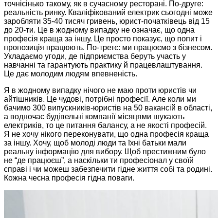
точнісінько такому, як в сучасному ресторані.
По-друге
:
реальність ринку. Кваліфікований електрик сьогодні може
заробляти 35-40 тисяч гривень, юрист-початківець від 15
до 20-ти. Це в жодному випадку не означає, що одна
професія краща за іншу. Це просто показує, що попит і
пропозиція працюють.
По-третє
: ми працюємо з бізнесом.
Укладаємо угоди, де підприємства беруть участь у
навчанні та гарантують практику й працевлаштування.
Це дає молодим людям впевненість.
Я в жодному випадку нічого не маю проти юристів чи
айтішників. Це чудові, потрібні професії. Але коли ми
бачимо 300 випускників-юристів на 50 вакансій в області,
а водночас будівельні компанії місяцями шукають
електриків, то це питання балансу, а не якості професій.
Я не хочу нікого переконувати, що одна професія краща
за іншу. Хочу, щоб молоді люди та їхні батьки мали
реальну інформацію для вибору. Щоб престижним було
не “де працюєш”, а наскільки ти професіонал у своїй
справі і чи можеш забезпечити гідне життя собі та родині.
Кожна чесна професія гідна поваги.