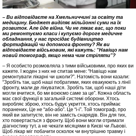
–
Ви відповідаєте
на Хмельниччині
за освіту та
медицину. Бюджет виділяє мільйонні суми на їх
розвиток. Але йде війна. Чи не лякає вас, що п
оки
ми
ремонтуємо класи і купуємо дороге медичне
обладнання, у нас просідає будівництво
фортифікацій чи допомога фронту? Як ви
відповідаєте військовим, які кажуть: “Навіщо нам
новий томограф, якщо нема чим стріляти”?
–
Я особисто розмовляла з тими військовими, про яких ви
кажете. І жоден з них не спитав мене: “Навіщо нам
ремонтувати лікарні чи школи?”. Натомість вони казали:
“Зробіть так, щоб наші побратими, яких евакуюють з лінії
фронту, мали де лікуватися. Зробіть так, щоб наші діти
могли вчитися, бо ми воюємо саме за це”. Кожна область
має свої функції в загальній системі оборони. Хтось
виробляє зброю, хтось будує укриття, хтось приймає
поранених, Це не “або-або”. Це “і-і”. Той томограф, про
який ви запитуєте, він не замість снарядів. Він для тих,
хто повертається з фронту. Щоб вони могли отримати
діагностику тут, а не чекати місяцями в Києві чи Львові.
Щоб лікар міг побачити осколок чи внутрішню травму і