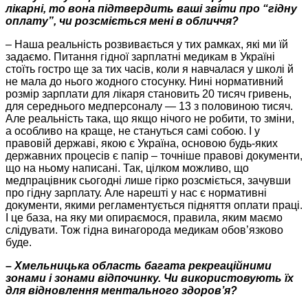
лікарні, то вона підтвердить ваші звіти про “гідну
оплату”, чи розсміється мені в обличчя?
– Наша реальність розвивається у тих рамках, які ми їй
задаємо. Питання гідної зарплатні медикам в Україні
стоїть гостро ще за тих часів, коли я навчалася у школі й
не мала до нього жодного стосунку. Нині
нормативний
розмір зарплати для лікаря становить 20 тисяч гривень,
для середнього медперсоналу — 13 з половиною тисяч.
Але реальність така, що якщо нічого не робити, то зміни,
а особливо на краще, не стануться самі собою. І у
правовій державі, якою є Україна, основою будь-яких
державних процесів є папір – точніше правові документи,
що на ньому написані. Так, цілком можливо, що
медпрацівник сьогодні лише гірко розсміється, зачувши
про гідну зарплату. Але нарешті у нас є нормативні
документи, якими регламентується підняття
оплати праці
.
І це база, на яку ми опираємося, правила, яким маємо
слідувати. Тож гідна винагорода медикам обов’язково
буде.
–
Хмельницька область багата рекреаційними
зонами і зонами відпочинку. Чи використовують їх
для відновлення ментального здоров’я?