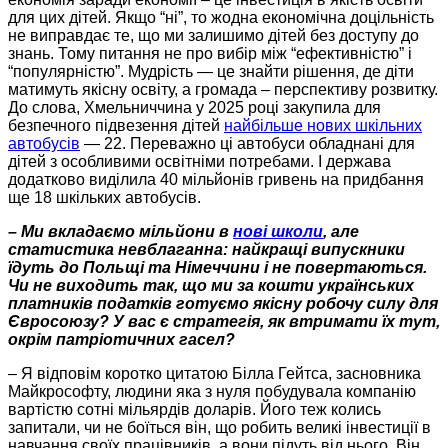
для цих дітей. Якщо “ні”, то жодна економічна доцільність
не виправдає те, що ми залишимо дітей без доступу до
знань.
Тому питання
не про вибір між “ефективністю” і
“популярністю”.
Мудрість — це
знайти рішення, де діти
матимуть якісну освіту, а громада – перспективу розвитку.
До слова, Хмельниччина
у 2025 році закупила для
безпечного підвезення дітей
найбільше нових шкільних
автобусів
— 22. Переважно ці автобуси обладнані для
дітей з особливими освітніми потребами. І держава
додатково виділила 40 мільйонів гривень на придбання
ще 18 шкільких автобусів.
– Ми вкладаємо мільйони в
нові школи
, але
статистика невблаганна: найкращі випускники
їдуть до Польщі та Німеччини і не повертаються.
Чи не виходить так, що ми за кошти українських
платників податків готуємо якісну робочу силу для
Євросоюзу? У вас є стратегія, як втримати їх тут,
окрім патріотичних гасел?
– Я відповім коротко цитатою Білла Гейтса, засновника
Майкрософту, людини яка з нуля побудувала компанію
вартістю сотні мільярдів доларів. Його теж колись
запитали, чи не боїться він, що робить великі інвестиції в
навчання своїх працівників, а вони підуть від нього. Він