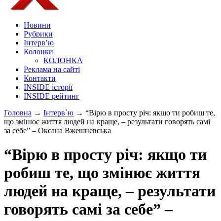
Новини
Рубрики
Інтерв’ю
Колонки
КОЛОНКА
Реклама на сайті
Контакти
INSIDE історії
INSIDE рейтинг
Головна
→
Інтерв`ю
→
“Вірю в просту річ: якщо ти робиш те,
що змінює життя людей на краще, – результати говорять самі
за себе” – Оксана Вжешневська
“Вірю в просту річ: якщо ти
робиш те, що змінює життя
людей на краще, – результати
говорять самі за себе” –