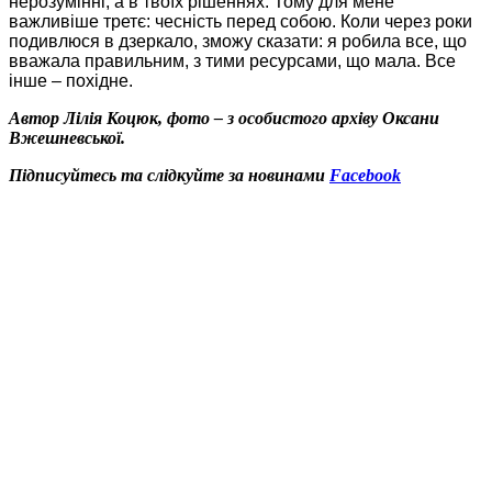
нерозумінні, а в твоїх рішеннях. Тому для мене
важливіше третє:
чесність перед собою
. Коли через роки
подивлюся в дзеркало, зможу сказати: я робила все, що
вважала правильним, з тими ресурсами, що мала. Все
інше – похідне.
Автор Лілія Коцюк, фото – з особистого архіву Оксани
Вжешневської.
Підписуйтесь та слідкуйте за новинами
Facebook