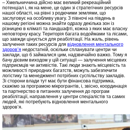
– Хмельниччина дійсно має великий рекреаційний
потенціал і, як на мене, це один зі стратегічних ресурсів
нашої області, на рівні з родючими землями, що
заслуговує на особливу увагу. З півночі на південь
в
нашому регіоні
можна знайти одразу декілька зон із
різницею в кліматі та ландшафті, кожна з яких має власну
неповторну красу. Територія багата водоймами та лісами,
що завжди цінується для реабілітації. На жаль, рівень
залучення таких ресурсів для
відновлення ментального
здоров’я
недостатній, оскільки спланувати центри чи
заклади, що б займалися цим, надзвичайно важко. Тому я
бачу дієвим виходом у цій ситуації — залучення місцевих
підприємців чи активістів. Такі люди знають місцевість та
можливості природних багатств, можуть забезпечити
логістику та менеджмент потрібних суспільству закладів.
Зі сторони влади тут має бути фінансова підтримка,
скажімо за програмою мікрогрантів, і, звісно, координація
та партнерство в питаннях залучення до програм
реабілітації, направлення у центри спеціалістів та самих
людей, які потребують відновлення ментального
здоров’я.