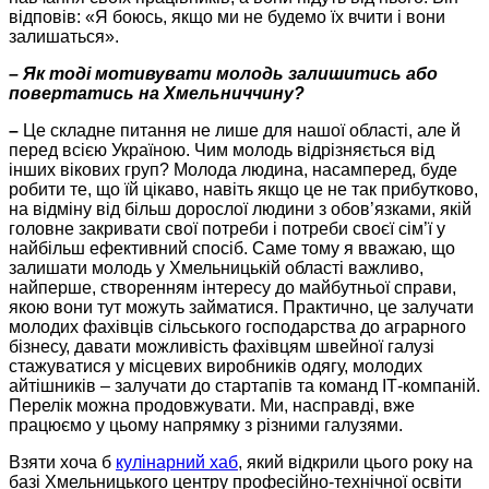
відповів: «Я боюсь, якщо ми не будемо їх вчити і вони
залишаться».
– Як тоді мотивувати молодь залишитись або
повертатись на Хмельниччину?
–
Це складне питання не лише для нашої області, але й
перед всією Україною. Чим молодь відрізняється від
інших вікових груп? Молода людина, насамперед, буде
робити те, що їй цікаво, навіть якщо це не так прибутково,
на відміну від більш дорослої людини з обов’язками, якій
головне закривати свої потреби і потреби своєї сім’ї у
найбільш ефективний спосіб. Саме тому я вважаю, що
залишати молодь у Хмельницькій області важливо,
найперше, створенням інтересу до майбутньої справи,
якою вони тут можуть займатися. Практично, це залучати
молодих фахівців сільського господарства до аграрного
бізнесу, давати можливість фахівцям швейної галузі
стажуватися у місцевих виробників одягу, молодих
айтішників – залучати до стартапів та команд ІТ-компаній.
Перелік можна продовжувати. Ми, насправді, вже
працюємо у цьому напрямку з різними галузями.
Взяти хоча б
кулінарний хаб
, який відкрили цього року
на
базі
Хмельницького центру професійно-технічної освіти