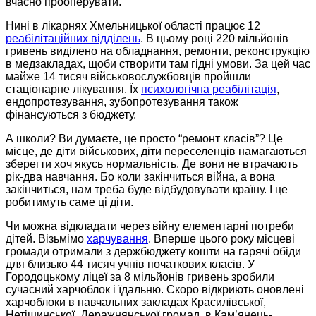
вчасно прооперувати.
Нині в лікарнях Хмельницької області працює 12
реабілітаційних відділень
. В цьому році 220 мільйонів
гривень
виділено на
обладнання, ремонти,
реконструкцію
в медзакладах, щоби створити там гідні умови. За цей час
майже 14 тисяч військовослужбовців пройшли
стаціонарне лікування. Їх
психологічна реабілітація
,
ендопротезування, зубопротезування також
фінансуються з бюджету.
А школи? Ви думаєте, це просто “ремонт класів”? Це
місце, де діти військових, діти переселенців намагаються
зберегти хоч якусь нормальність. Де вони не втрачають
рік-два навчання. Бо коли закінчиться війна, а вона
закінчиться, нам треба буде відбудовувати країну. І це
робитимуть саме ці діти.
Чи можна відкладати через війну елементарні потреби
дітей. В
ізьмімо
харчування
. В
перше цього року місцеві
громади отримали з держбюджету
кошти на
гаряч
і
обіди
для близько 44 тисяч учнів початкових класів. У
Городоцькому ліцеї за 8 мільйонів гривень зробили
сучасний
харчоблок і їдальню.
Скоро відкриють оновлені
харчоблоки в
навчальних закладах Красилівської,
Нетішинської, Деражнянської громад, в К
а
м’янець-