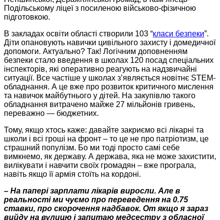
П
одільському ліцеї з посиленою військово-фізичною
підготовкою.
В закладах освіти області створили 103 “
класи безпеки
”.
Діти опановують
навички цивільного захисту і домедичної
допомоги. Актуально? Так! Логічним доповненням
безпеки стало введення в школах 120 посад спеціальних
інспекторів, які оперативно реагують на надзвичайні
ситуації. Все частіше у школах з’являється новітнє
STEM-
обладнання. А це вже про
розвиток критичного мислення
та навичок майбутнього у дітей.
Н
а
закупівлю такого
обладнання витрачено
майже 27 мільйонів гривень,
переважно — бюджетних.
Тому, якщо хтось каже: давайте закриємо всі лікарні та
школи і всі гроші на фронт – то це не про патріотизм, це
страшний популізм. Бо ми тоді просто самі себе
вимкнемо, як державу. А держава, яка не може захистити,
вилікувати і навчити своїх громадян – вже програла,
навіть якщо її армія стоїть на кордоні.
–
На папері зарплати лікарів виросли. Але в
реальності ми чуємо про переведення на 0.75
ставки, про скорочення надбавок. От якщо я зараз
вийду на вулицю і запитаю медсестру з обласної