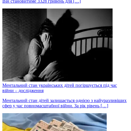
Він становитиме 3328 гривень для […]
Ментальний стан українських дітей погіршується під час
війни – дослідження
Ментальний стан дітей залишається однією з найуразливіших
сфер у час повномасштабної війни. За рік рівень […]