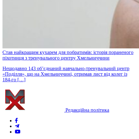
Став найкращим кухарем для побратимів: історія пораненого
піхотинця з тренувального центру Хмельниччини
Нещодавно 143 об’єднаний навчально-тренувальний центр
«Поділля», що на Хмельниччині, отримав лист від колег із
184-го […]
Редакційна політика