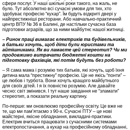
сфери послуг.
У
наші
шкільні роки такого, на жаль, не
було. Тут абсолютно всі сучасні умови для тих, хто
здобуває професію “кухар”. Їм будуть відкриті двері у
найпрестижніші
ресторани. Або навчально-практичний
центр
ВПУ
№ 36 в Балині, де настільки сучасна база
підготовки аграріїв, що за ними майбутнє нашої житниці.
–
Ринок праці вимагає електриків та будівельників,
а батьки хочуть, щоб діти були юристами та
айтішниками. Як ви ламаєте цей стереотип? Чи ми
продовжимо витрачати бюджетні кошти на
підготовку фахівців, які потім будуть без роботи?
– Я сама мама і розумію тих батьків, які хочуть, щоб їхня
дитина мала “престижну” професію. Це не якісь “понти” –
це любов і турбота. Вони хочуть кращого майбутнього
для своїх дітей. І я їх повністю розумію. Але давайте
чесно: світ змінився. І тут наше завдання не “зламати”
стереотип, а показати реальну картину.
По-перше
: ми оновлюємо професійну освіту. Це вже не
те, що ми пам’ятаємо з 90-х. Сучасні
ПТУ –
це нові
майстерні, якісне обладнання, викладачі-практики.
Електрик вчиться працювати з сучасними системами
електропостачання, а кухар на професійному обладнанні,