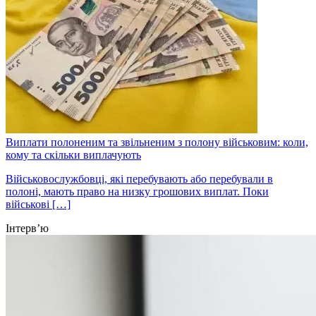
Виплати полоненим та звільненим з полону військовим: коли,
кому та скільки виплачують
Військовослужбовці, які перебувають або перебували в
полоні, мають право на низку грошових виплат. Поки
військові […]
Інтерв’ю