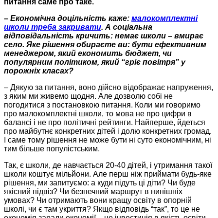
питання саме про таке.
– Економічна доцільність каже:
малокомплектні
школи треба закривати
. А соціальна
відповідальність кричить: немає школи – вмирає
село. Яке рішення обираєте ви: бути ефективним
менеджером, який економить бюджет, чи
популярним політиком, який “гріє повітря” у
порожніх класах?
– Дякую за питання, воно дійсно відображає напруження,
з яким ми живемо щодня. Але дозволю собі не
погодитися з постановкою питання. Коли ми говоримо
про малокомплектні школи, то мова не про цифри в
балансі і не про політичні рейтинги. Найперше, йдеться
про майбутнє конкретних дітей і долю конкретних громад.
І саме тому рішення не може бути ні суто економічним, ні
тим більше популістським.
Так, є школи, де навчається 20-40 дітей, і утримання такої
школи коштує мільйони. Але перш ніж приймати будь-яке
рішення, ми запитуємо: а куди підуть ці діти? Чи буде
якісний підвіз? Чи безпечний маршрут в нинішніх
умовах? Чи отримають вони кращу освіту в опорній
школі, чи є там укриття? Якщо відповідь “так”, то це не
економія заради економії – це інвестиція в якість освіти