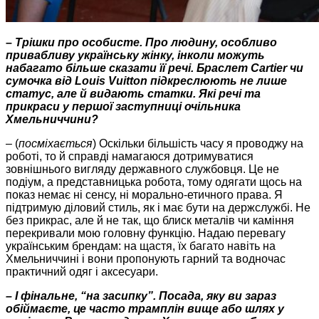
–
Трішки про особисте. Про людину, особливо
привабливу українську жінку, інколи можуть
набагато більше сказати її речі. Браслет Cartier чи
сумочка від Louis Vuitton підкреслюють не лише
статус, але й видають статки. Які речі та
прикраси у першої заступниці
очільника
Хмельниччини?
– (
посміхається
) Оскільки більшість часу я проводжу на
роботі, то й справді намагаюся дотримуватися
зовнішнього вигляду державного службовця. Це не
подіум, а представницька робота, тому одягати щось на
показ немає ні сенсу, ні морально-етичного права. Я
підтримую
діловий стиль, як і має бути на держслужбі. Не
без прикрас, але й не так, що блиск металів чи каміння
перекривали мою головну функцію. Надаю перевагу
українським брендам: на щастя, їх багато навіть на
Хмельниччині і вони пропонують гарний та водночас
практичний одяг і аксесуари.
– І фінальне, “на засипку”. Посада, яку ви зараз
обіймаєте, це часто трамплін вище або шлях у