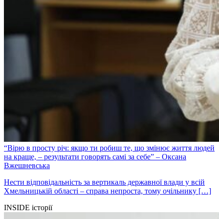
“Вірю в просту річ: якщо ти робиш те, що змінює життя людей
на краще, – результати говорять самі за себе” – Оксана
Вжешневська
Нести відповідальність за вертикаль державної влади у всій
Хмельницькій області – справа непроста, тому очільнику […]
INSIDE історії