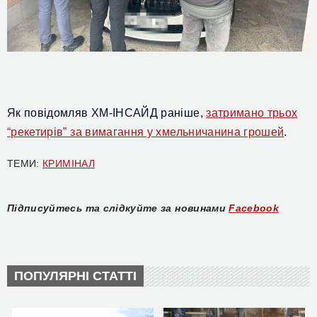
Як повідомляв ХМ-ІНСАЙД раніше,
затримано трьох
“рекетирів” за вимагання у хмельничанина грошей
.
ТЕМИ:
КРИМІНАЛ
Підписуйтесь та слідкуйте за новинами
Facebook
ПОПУЛЯРНІ СТАТТІ