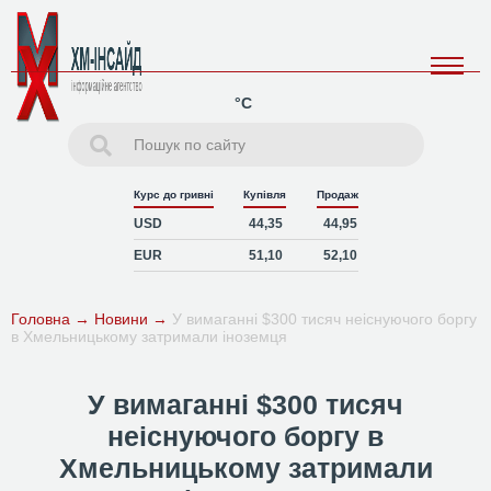
°C
Курс до гривні
Купівля
Продаж
USD
44,35
44,95
EUR
51,10
52,10
Головна
→
Новини
→
У вимаганні $300 тисяч неіснуючого боргу
в Хмельницькому затримали іноземця
У вимаганні $300 тисяч
неіснуючого боргу в
Хмельницькому затримали