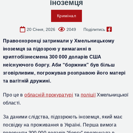
іноземця
Кримінал
20 Січня, 2026
2049
Поділитись
Правоохоронці затримали у Хмельницькому
іноземця за підозрою у вимаганні
в
криптобізнесмена
300
000
доларів США
неіснуючого боргу. Аби “боржник” був більш
зговірливим, погрожував розправою його матері
та вагітній дружині.
Про це в
обласній прокуратурі
та
поліції
Хмельницької
області.
За даними слідства, підозрюють іноземця, який має
посвідку на проживання в Україні. П
ерша вимога
повернути
300 000 доларів “
борг
у
” прозвучала в