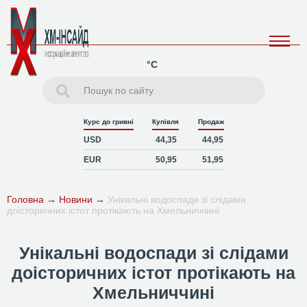
°C
Курс до гривні
Купівля
Продаж
USD
44,35
44,95
EUR
50,95
51,95
Головна
→
Новини
→
Унікальні водоспади зі слідами
доісторичних істот протікають на Хмельниччині
Унікальні водоспади зі слідами
доісторичних істот протікають на
Хмельниччині