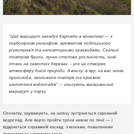
“Цей маршрут нагадує Карпати в мініатюрі — з
горбогірним рельєфом, ароматом подільського
різнотрав’я та неповторними краєвидами. Скельні
товтрові брили, лучно-степова рослинність, хижі
птахи на самотніх деревах – усе це створює
атмосферу дикої природи. А внизу, в яру, на вас чекає
прохолода, зволожене повітря та приємне
шепотіння водоспадів”, – описують мальовничий
маршрут у парку.
Спочатку, зауважують, на шляху зустрінеться скромний
водоспад. Але варто пройти трохи нижче по течії — і
відкриється справжній каскад: з мохами, поваленими
деревами та уламками скель.