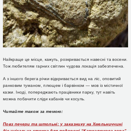
Найкраще це місце, кажуть, розкривається навесні та восени.
Тож любителям гарних світлин чудова локація забезпечена.
А з іншого берега річки відкривається вид на ліс, оповитий
ранковим туманом, плющем і барвінком — мов із містичної
казки. Іноді, попереджають працівники парку, тут навіть
можна побачити сліди кабанів чи косуль.
Читайте також за темою:
Повз печери та штольні: у заказнику на Хмельниччині
діє унікальна стежка для подорожі “Кармалюкова гора”