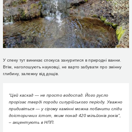
У спеку тут виникає спокуса зануритися в природні ванни.
Втім, наголошують науковці, не варто забувати про змінну
глибину, залежну від дощів.
“Цей каскад — не просто водоспад. Його русло
прорізає тверді породи силурійського періоду. Уважно
придивіться — у сірому камінні можна побачити сліди
доісторичних істот, яким понад 420 мільйонів років”,
– акцентують в НПП.