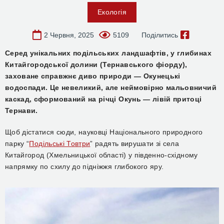
Екологія
2 Червня, 2025
5109
Поділитись
Серед унікальних подільських ландшафтів, у глибинах
Китайгородської долини (Тернавського фіорду),
заховане справжнє диво природи — Окунецькі
водоспади. Це невеликий, але неймовірно мальовничий
каскад, сформований на річці Окунь — лівій притоці
Тернави.
Щоб дістатися сюди, науковці Національного природного
парку “
Подільські Товтри
” радять вирушати зі села
Китайгород (Хмельницької області) у південно-східному
напрямку по схилу до підніжжя глибокого яру.