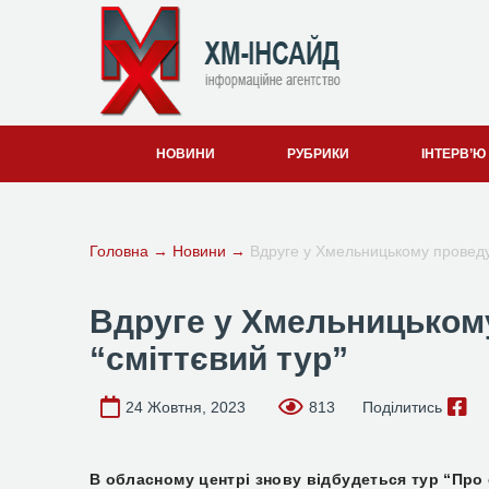
НОВИНИ
РУБРИКИ
ІНТЕРВ’Ю
Головна
→
Новини
→
Вдруге у Хмельницькому проведут
Вдруге у Хмельницьком
“сміттєвий тур”
24 Жовтня, 2023
813
Поділитись
В обласному центрі знову відбудеться тур “Про 