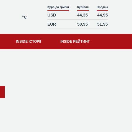
Курс до гривні
Купівля
Продаж
USD
44,35
44,95
°C
EUR
50,95
51,95
INSIDE ІСТОРІЇ
INSIDE РЕЙТИНГ