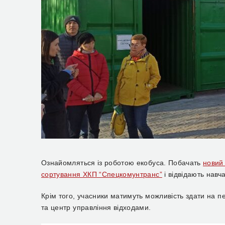
Ознайомляться із роботою екобуса. Побачать
новий
сортування ХКП “Спецкомунтранс”
і відвідають навч
Крім того, учасники матимуть можливість здати на п
та центр управління відходами.