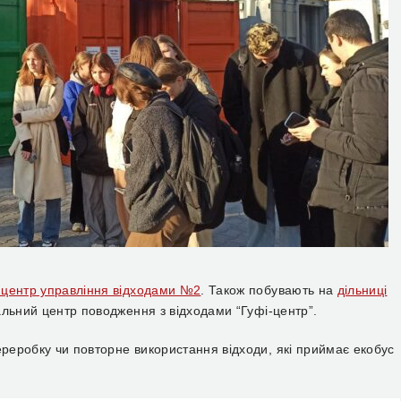
 центр управління відходами №2
. Також побувають на
дільниці
альний центр поводження з відходами “Гуфі-центр”.
ереробку чи повторне використання відходи, які приймає екобус