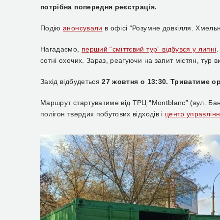
потрібна попередня реєстрація.
Подію
анонсували
в офісі “Розумне довкілля. Хмель
Нагадаємо,
перший “сміттєвий тур” відбувся у липні
.
сотні охочих. Зараз, реагуючи на запит містян, тур 
Захід відбудеться
27 жовтня о 13:30. Триватиме ор
Маршрут стартуватиме від ТРЦ “Montblanc” (вул. Бан
полігон твердих побутових відходів і
центр управлін