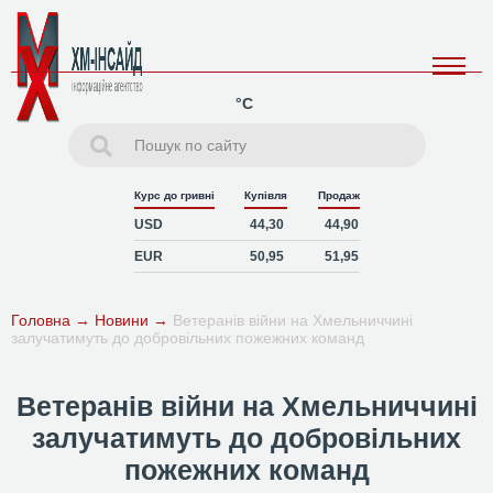
°C
Курс до гривні
Купівля
Продаж
USD
44,30
44,90
EUR
50,95
51,95
Головна
→
Новини
→
Ветеранів війни на Хмельниччині
залучатимуть до добровільних пожежних команд
Ветеранів війни на Хмельниччині
залучатимуть до добровільних
пожежних команд