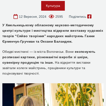
Культура
12 Вересня, 2024
2595
Поділитись
У Хмельницькому обласному науково-методичному
центрі культури і мистецтва відкрили виставку художніх
творів “Сяйво творіння” народних майстринь Ганни
Єрменчук-Гручман та Оксани Баландюк.
Обидві мисткині — із міста Волочиськ. Вони
експонують
розписані картини, різноманітні вироби зі шкіри,
сувенірну продукцію та інше.
На відкриття виставки
завітали колеги майстринь, працівники культури та
поціновувачі творчості.