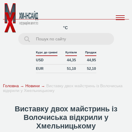
°C
Курс до гривні
Купівля
Продаж
USD
44,35
44,95
EUR
51,10
52,10
Головна
→
Новини
→
Виставку двох майстринь із Волочиська
відкрили у Хмельницькому
Виставку двох майстринь із
Волочиська відкрили у
Хмельницькому