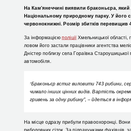
На Кам’янеччині виявили браконьєра, яки
Національному природному парку. У його сі
червонокнижні. Розмір збитків перевищив 
За інформацією
поліції
Хмельницької області, 
ловом його застали працівники агентства меліо
Дністер поблизу села Гораївка Староушицької г
автомобіля.
Браконьєр встиг виловити 743 рибини, сер
“
чимало інших цінних видів. Вартість окреми
гривень за одну рибину”, – йдеться в інформ
На місце одразу прибули правоохоронці. Вони 
риболовних сіток. За підрахунками фахівців, 