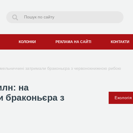
КОЛОНКИ
РЕКЛАМА НА САЙТІ
КОНТАКТИ
Хмельниччині затримали браконьєра з червонокнижною рибою
лн: на
и браконьєра з
Екологія