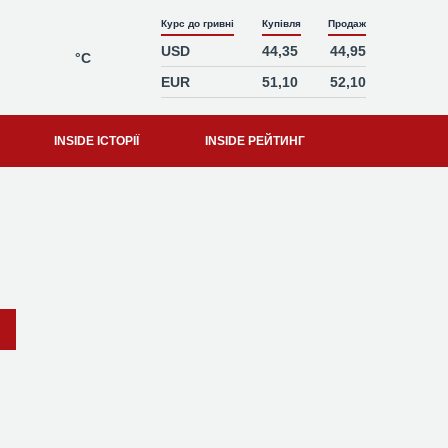
Курс до гривні
Купівля
Продаж
USD
44,35
44,95
°C
EUR
51,10
52,10
INSIDE ІСТОРІЇ
INSIDE РЕЙТИНГ