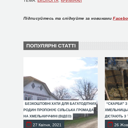
ТЕМА:
ЕКОЛОГІЯ
,
КРИМІНАЛ
Підписуйтесь та слідкуйте за новинами
Faceb
ПОПУЛЯРНІ СТАТТІ
БЕЗКОШТОВНІ ХАТИ ДЛЯ БАГАТОДІТНИХ
“СКАРБИ” З
РОДИН ПРОПОНУЄ СІЛЬСЬКА ГРОМАДА
ХМЕЛЬНИЦЬК
НА ХМЕЛЬНИЧЧИНІ (ВІДЕО)
ДІСТАЮТЬ З 
27 Квітня, 2021
26 Жов