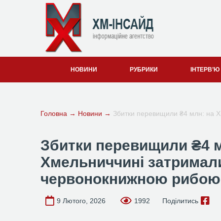
НОВИНИ
РУБРИКИ
ІНТЕРВ’Ю
Головна
→
Новини
→
Збитки перевищили ₴4 млн: на 
Збитки перевищили ₴4 м
Хмельниччині затримал
червонокнижною рибою
9 Лютого, 2026
1992
Поділитись