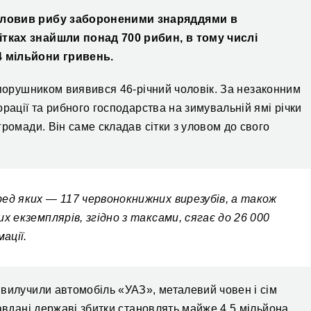
й ловив рибу забороненими знаряддями в
тках знайшли понад 700 рибин, в тому числі
4 мільйони гривень.
порушником виявився 46-річний чоловік. За незаконним
рації та рибного господарства на зимувальній ямі річки
ромади. Він саме складав сітки з уловом до свого
ед яких — 117 червонокнижних вирезубів, а також
х екземплярів, згідно з таксами, сягає до 26 000
ації.
вилучили автомобіль «УАЗ», металевий човен і сім
завдані державі збитки становлять майже 4,5 мільйона