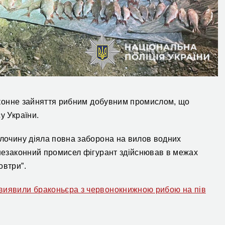
езаконне зайняття рибним добувним промислом, що
у України.
злочину діяла повна заборона на вилов водних
 незаконний промисел фігурант здійснював в межах
овтри”.
виявили браконьєра з червонокнижною рибою на пів