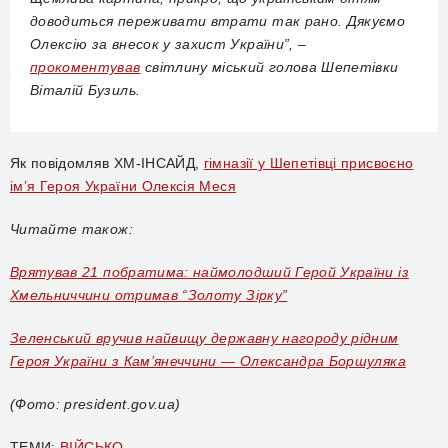
доводиться переживати втрати так рано. Дякуємо
Олексію за внесок у захист України”, –
прокоментував
світлину міський голова Шепетівки
Віталій Бузиль.
Як повідомляв ХМ-ІНСАЙД,
гімназії у Шепетівці присвоєно
ім’я Героя України Олексія Меся
Читайте також:
Врятував 21 побратима: наймолодший Герой України із
Хмельниччини отримав “Золоту Зірку”
Зеленський вручив найвищу державну нагороду рідним
Героя України з Кам’янеччини — Олександра Боршуляка
(Фото: president.gov.ua)
ТЕМИ:
ВІЙСЬКО