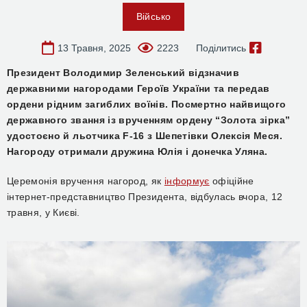
Військо
13 Травня, 2025
2223
Поділитись
Президент Володимир Зеленський відзначив
державними нагородами Героїв України та передав
ордени рідним загиблих воїнів. Посмертно найвищого
державного звання із врученням ордену “Золота зірка”
удостоєно й льотчика F-16 з Шепетівки Олексія Меся.
Нагороду отримали дружина Юлія і донечка Уляна.
Церемонія вручення нагород, як
інформує
офіційне
інтернет-представництво Президента, відбулась вчора, 12
травня, у Києві.