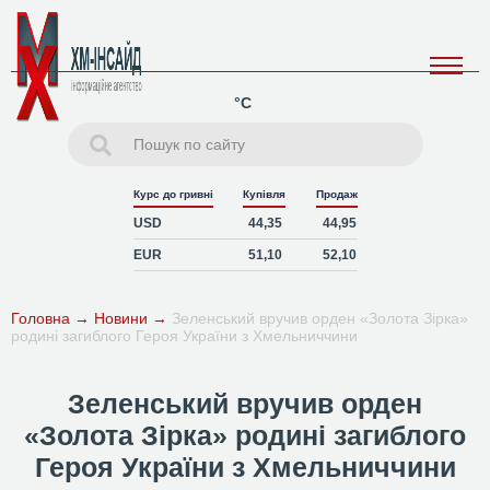
°C
Курс до гривні
Купівля
Продаж
USD
44,35
44,95
EUR
51,10
52,10
Головна
→
Новини
→
Зеленський вручив орден «Золота Зірка»
родині загиблого Героя України з Хмельниччини
Зеленський вручив орден
«Золота Зірка» родині загиблого
Героя України з Хмельниччини