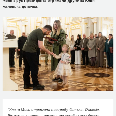
Меся з рук Президента отримали дружина Юлія і
маленька донечка.
“Уляна Месь отримала нагороду батька, Олексія.
Щемлива картина, прикро, що українським дітям