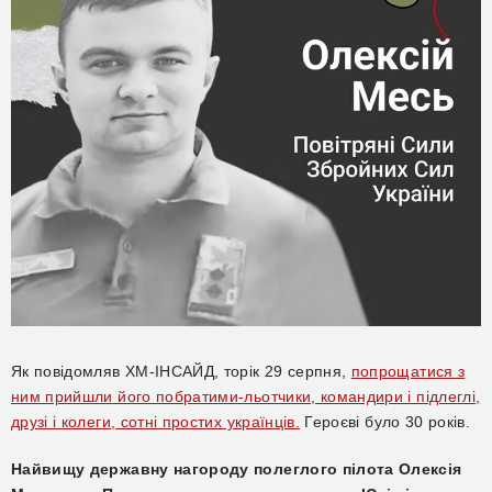
Як повідомляв ХМ-ІНСАЙД, торік 29 серпня,
попрощатися з
ним прийшли його побратими-льотчики, командири і підлеглі,
друзі і колеги, сотні простих українців.
Героєві було 30 років.
Найвищу державну нагороду полеглого пілота Олексія