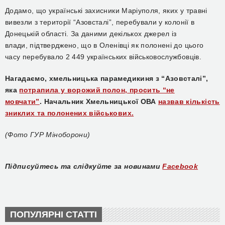
Додамо, що українські захисники Маріуполя, яких у травні
вивезли з території “Азовсталі”,
перебували
у колонії в
Донецькій області. За даними декількох джерел із
влади,
підтверджено
, що в Оленівці
як полонені до цього
часу перебувало
2 449 українських військовослужбовців.
Нагадаємо, хмельницька парамедикиня з “Азовсталі”,
яка
потрапила у ворожий полон, просить “не
мовчати”
. Начальник Хмельницької ОВА
назвав кількість
зниклих та полонених військових.
(Фото ГУР Міноборони)
Підписуйтесь та слідкуйте за новинами
Facebook
ПОПУЛЯРНІ СТАТТІ