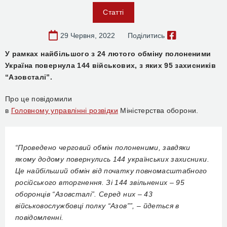
Статті
29 Червня, 2022
Поділитись
У
рамках найбільшого з 24 лютого обміну полоненими
Україна повернула 144 військових, з яких 95 захисників
“Азовсталі”.
Про це повідомили
в
Головн
ому
управлінн
і
розвідки
Міністерства оборони.
“Проведено черговий обмін полоненими, завдяки
якому додому повернулись 144 українських захисники.
Це найбільший обмін від початку повномасштабного
російського вторгнення. Зі 144 звільнених – 95
оборонців “Азовсталі”. Серед них – 43
військовослужбовці полку “Азов””, –
йдеться в
повідомленні
.