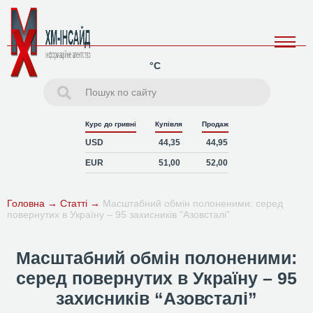
°C
Курс до гривні
Купівля
Продаж
USD
44,35
44,95
EUR
51,00
52,00
Головна
→
Статті
→
Масштабний обмін полоненими: серед
повернутих в Україну – 95 захисників “Азовсталі”
Масштабний обмін полоненими:
серед повернутих в Україну – 95
захисників “Азовсталі”