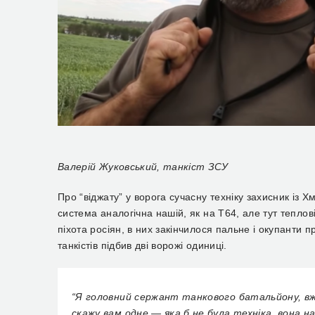
Валерій Жуковський, танкіст ЗСУ
Про “віджату” у ворога сучасну техніку захисник із
система
аналогічна нашій,
як
на Т64, але тут теплов
піхота росіян, в них закінчилося пальне і окупанти п
танкістів
підбив дві
ворожі
одиниці.
“
Я головний сержант танкового батальйону, в
скажу вам одне — яка б не була техніка, вона