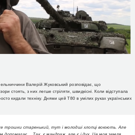
 Хмельниччини Валерій Жуковський розповідає,
що
ізори стоять, з них легше стріляти, швидкісні. Коли відступала
росто кидали техніку. Д
нями
цей Т80
в умілих руках українських
же трошки старенький,
тут і молодші хлопці воюють. Але
 нам допомагає…
Так, є
мандраж, але є і дух. Це моя земля.