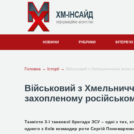
НОВИНИ
РУБРИКИ
ІНТЕРВ’Ю
Головна
→
Історії
→
Військовий з Хмельниччини воює 
Військовий з Хмельнич
захопленому російськом
Т
анкісти 3-ї танкової бригади ЗСУ – одні з тих, 
одного з боїв командир роти Сергій Пономаренк