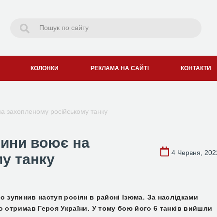
КОЛОНКИ
РЕКЛАМА НА САЙТІ
КОНТАКТИ
на захопленому російському танку
чини воює на
4 Червня, 202
у танку
хто зупинив наступ росіян в районі Ізюма. За наслідками
о отримав Героя України. У тому бою його 6 танків вийшли