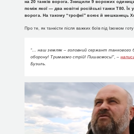
на 20 танків ворога. Знищили 9 ворожих одини
поміж якої
— два новітні російські танки Т80. Їх
ворога.
На такому “трофеї” воює й мешканець Х
Про те, як танкісти після важких боїв під Ізюмом гот
“
… наш земляк – головний сержант танкового б
оборону! Тримаємо стрій! Пишаємось!”, –
напис
Бузиль.