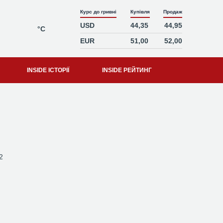
Курс до гривні
Купівля
Продаж
USD
44,35
44,95
°C
EUR
51,00
52,00
INSIDE ІСТОРІЇ
INSIDE РЕЙТИНГ
2