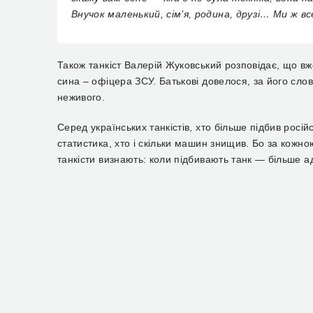
Внучок маленький,
с
ім’я, родина, друзі… Ми ж
в
Також танкіст
Валерій
Жуковський
розповідає, що вж
сина – офіцера ЗСУ. Батькові довелося, за його слов
неживого.
С
еред українських танкістів, хто більше підбив росій
статистика, хто і скільки машин знищив. Бо за кожн
танкісти визнають: коли підбивають танк — більше ад