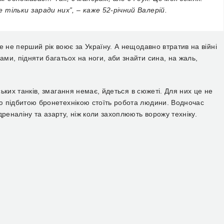
се
тільки заради них”, –
каже 52-річний Валерій.
е не перший рік воює за Україну. А нещодавно втратив на війні
ами, підняти багатьох на ноги, аби знайти сина, на жаль,
ських танків,
змагання
нема
є, йдеться в сюжеті.
Для них це не
ою підбитою бронетехнікою стоїть робота людини. Водночас
реналіну та азарту, ніж коли захоплюють ворожу техніку.