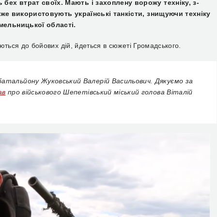
ць
бех втрат своїх. Мають і
захопл
ену
ворожу техніку,
з-
 уже використовують українські танкісти, знищуючи техніку
мельницької області.
уються до бойових дій, йдеться в
сюжеті Громадського.
атальйону Жуковський Валерій Васильович. Дякуємо за
ав
про військового Шепетівський міський голова
Віталій