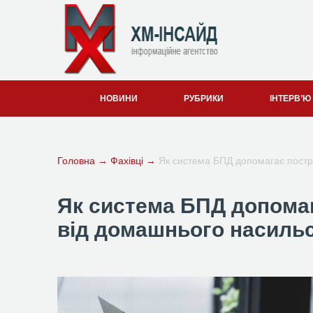
НОВИНИ
РУБРИКИ
ІНТЕРВ’Ю
Головна
→
Фахівці
→
Як система БПД допомагає пост
Як система БПД допома
від домашнього насиль