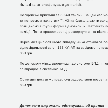
кімнаті та зателефонувала до поліції.
Поліцейські приїхали за 30-40 хвилин. За цей час ч
та попросила захистити її. Жінка благала вжити захо
поліцейські в грубій формі відмовили їй. Натомість 
поліції. Потім правоохоронці розвернулися та пішли.
Через місяць після цього випадку жінка отримала пос
відповідальності за ст. 183 КУпАП за завідомо непр
850 грн.
По допомогу жінка звернулася до системи БПД. Інте
співпрацює з системою БПД.
Оцінивши докази у справі, суд задовольнив позов па
850 грн.
Допомогли отримати обмежувальний припис