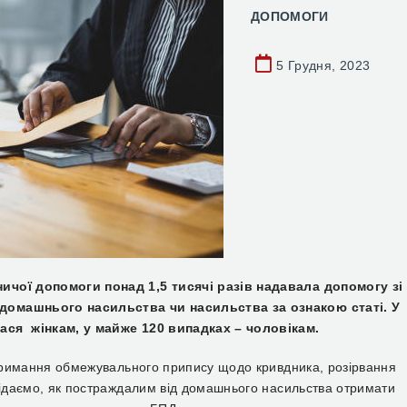
ДОПОМОГИ
5 Грудня, 2023
ичої допомоги понад 1,5 тисячі разів надавала допомогу зі
 домашнього насильства чи насильства за ознакою статі. У
лася жінкам, у майже 120 випадках – чоловікам.
 отримання обмежувального припису щодо кривдника, розірвання
овідаємо, як постраждалим від домашнього насильства отримати