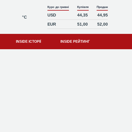
Курс до гривні
Купівля
Продаж
USD
44,35
44,95
°C
EUR
51,00
52,00
INSIDE ІСТОРІЇ
INSIDE РЕЙТИНГ