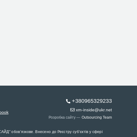
+380965329233
xm-inside@ukr.net
book
Розробка сайту —
Outsourcing Team
САЙД” обов’язкове. Внесено до Реєстру суб’єктів у сфері