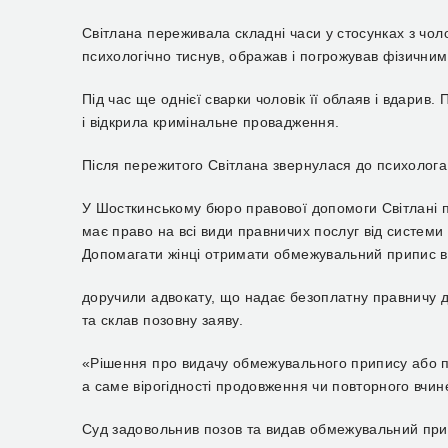
Світлана переживала складні часи у стосунках з чол
психологічно тиснув, ображав і погрожував фізичним 
Під час ще однієї сварки чоловік її облаяв і вдарив
і відкрила кримінальне провадження.
Після пережитого Світлана звернулася до психолога
У Шосткинському бюро правової допомоги Світлані 
має право на всі види правничих послуг від системи 
Допомагати жінці отримати обмежувальний припис ві
доручили адвокату, що надає безоплатну правничу д
та склав позовну заяву.
«Рішення про видачу обмежувального припису або про
а саме вірогідності продовження чи повторного вч
Суд задовольнив позов та видав обмежувальний припи