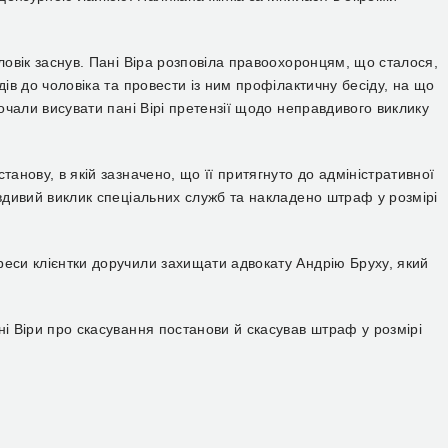
оловік заснув. Пані Віра розповіла правоохоронцям, що сталося,
дів до чоловіка та провести із ним профілактичну бесіду, на що
почали висувати пані Вірі претензії щодо неправдивого виклику
танову, в якій зазначено, що її притягнуто до адміністративної
авдивий виклик спеціальних служб та накладено штраф у розмірі
реси клієнтки доручили захищати адвокату Андрію Бруху, який
ні Віри про скасування постанови й скасував штраф у розмірі