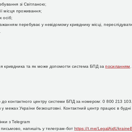
ебування зі Світланою;
її місця проживання;
 осіб;
ажанням перебуває у невідомому кривднику місці, переслідуват
.
ля кривдника та як може допомогти система БПД за
посиланням
.
 до контактного центру системи БПД за номером: 0 800 213 103
в у межах України безкоштовні. Контактний центр працює в будні 
нки з Telegram
 письмово, напишіть у телеграм-бот
https://t.me/LegalAidUkraine