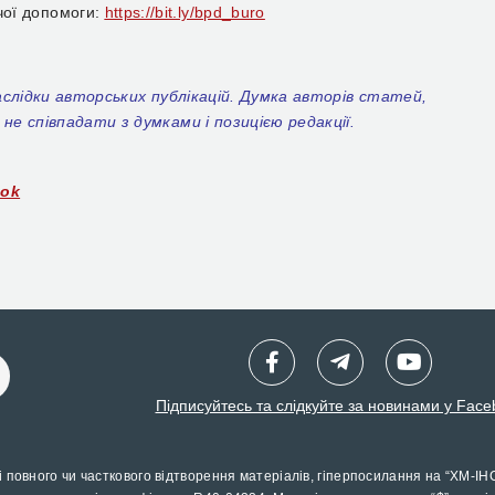
чої допомоги:
https://bit.ly/bpd_buro
аслідки авторських публікацій. Думка авторів статей,
не співпадати з думками і позицією редакції.
ook
Підписуйтесь та слідкуйте за новинами у Face
і повного чи часткового відтворення матеріалів, гіперпосилання на “ХМ-ІН