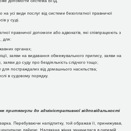
може допомогти система БПД.
 на усі види послуг від системи безоплатної правничої
ів у суді.
тної правничої допомоги або адвокатів, які співпрацюють з
, для:
ржавних органах;
ліції, заяви на видавання обмежувального припису, заяви на
 заяви до суду про бездіяльність слідчого тощо;
 для постраждалих від домашнього насильства;
ислі в судовому порядку.
не притягнули до адміністративної відповідальності
сварка. Перебуваючи напідпитку, той ображав її, принижував,
ецензурною лайкою. Налякана жінка зачинилася в окремій