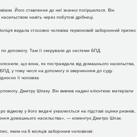
овіком. Його ставлення до неї значно погіршилося. Він
насильством навіть через побутові дрібниці.
. Поліція видала стосовно чоловіка терміновий заборонний припис
 по допомогу. Там її скерували до системи БПД.
пояснили, що вона, як постраждала від домашнього насильства,
БПД, у тому числі на допомогу зі зверненням до суду.
дносно її чоловіка
опомогу, Дмитру Шпаку. Він вивчив надані клієнткою матеріали
 відмову у його видачі ухвалюється на підставі оцінки ризиків,
инення домашнього насильства», — коментує Дмитро Шпак.
с, яким на 6 місяців заборонив чоловікові: