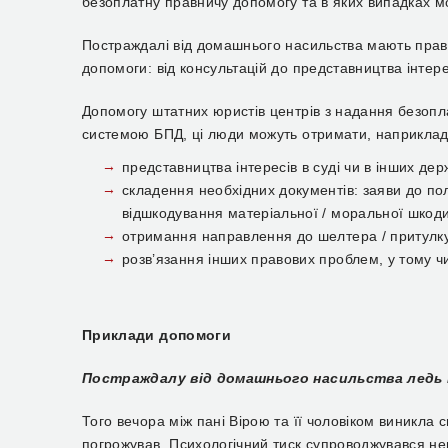
безоплатну правничу допомогу та в яких випадках 
Постраждалі від домашнього насильства мають право
допомоги: від консультацій до представництва інтерес
Допомогу штатних юристів центрів з надання безопла
системою БПД, ці люди можуть отримати, наприклад
представництва інтересів в суді чи в інших де
складення необхідних документів: заяви до по
відшкодування матеріальної / моральної шкоди,
отримання направлення до шелтера / притулку
розв’язання інших правових проблем, у тому ч
Приклади допомоги
Постраждалу від домашнього насильства ледь 
Того вечора між пані Вірою та її чоловіком виникла 
погрожував. Психологічний тиск супроводжувався н