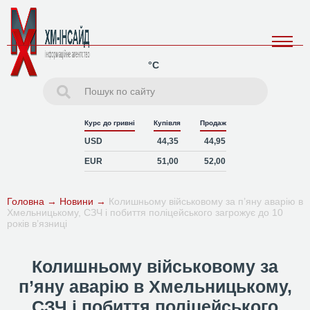
°C
Курс до гривні
Купівля
Продаж
USD
44,35
44,95
EUR
51,00
52,00
Головна
→
Новини
→
Колишньому військовому за п’яну аварію в
Хмельницькому, СЗЧ і побиття поліцейського загрожує до 10
років в’язниці
Колишньому військовому за
п’яну аварію в Хмельницькому,
СЗЧ і побиття поліцейського