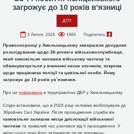
загрожує до 10 років в’язниці
ДТП
3 Липня, 2026
1665
Поділитись
Правоохоронці у Хмельницькому завершили досудове
розслідування щодо 26-річного військовослужбовця,
який самовільно залишив військову частину та
обвинувачується у вчиненні низки злочинів, зокрема
щодо працівника поліції та цивільної особи. Йому
загрожує до 10 років ув`язнення.
Про це
повідомили
в теруправлінні ДБР у Хмельницькому.
Слідчі встановили, що в 2023 році чоловіка мобілізували до
Збройних Сил України. Після проходження служби він
самовільно залишив місце дислокації військової
частини
та тривалий час ухилявся від її проходження. У
квітні цього року його затримали після дорожньо-