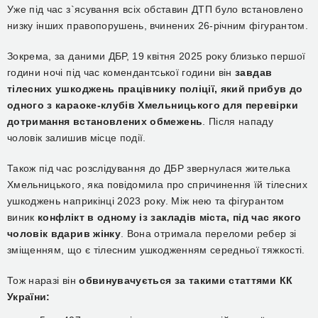
Уже під час з`ясування всіх обставин ДТП було встановлено
низку інших правопорушень, вчинених 26-річним фігурантом.
Зокрема, за даними ДБР, 19 квітня 2025 року близько першої
години ночі під час комендантської години він
завдав
тілесних ушкоджень працівнику поліції, який прибув до
одного з караоке-клубів Хмельницького для перевірки
дотримання встановлених обмежень
. Після нападу
чоловік залишив місце події.
Також під час розслідування до ДБР звернулася жителька
Хмельницького, яка повідомила про спричинення їй тілесних
ушкоджень наприкінці 2023 року. Між нею та фігурантом
виник
конфлікт в одному із закладів міста, під час якого
чоловік вдарив жінку
. Вона отримала переломи ребер зі
зміщенням, що є тілесним ушкодженням середньої тяжкості.
Тож наразі він
обвинувачується за такими статтями КК
України: