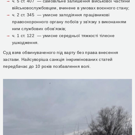
ч. 5 ст. 407 — самовільне залишення військової частини
військовослужбовцем, вчинене в умовах воєнного стану;
ч. 2 ст. 345 — умисне заподіяння працівникові
правоохоронного органу побоїв у зв’язку з виконанням
ним службових обов’язків;
ч. 1 ст. 122 — умисне середньої тяжкості тілесне
ушкодження.
Суд взяв обвинуваченого під варту без права внесення
застави. Найсуворіша санкція інкримінованих статей
передбачає до 10 років позбавлення волі.