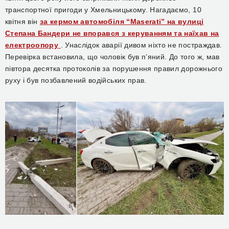
транспортної пригоди у Хмельницькому. Нагадаємо, 10
квітня він
за кермом
автомобіля “Maserati” на вулиці
Степана Бандери
не впорався з керуванням та наїхав на
електроопору
. Унаслідок аварії дивом ніхто не постраждав.
Перевірка встановила, що чоловік
був п’яний. До того ж, мав
півтора десятка протоколів за порушення правил дорожнього
руху і був позбавлений водійських прав.