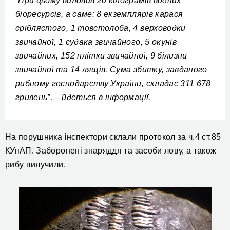
При цьому виловив 20 кілограмів водних
“
біоресурсів, а саме: 8 екземплярів карася
сріблястого, 1 товстолоба, 4 верховодки
звичайної, 1 судака звичайного, 5 окунів
звичайних, 152 плітки звичайної, 9 білизни
звичайної та 14 лящів. Сума збитку, завданого
рибному господарству України, складає 311 678
гривень”, – йдеться в інформації.
На порушника інспектори склали протокол за ч.4 ст.85
КУпАП. Заборонені знаряддя та засоби лову, а також
рибу вилучили.