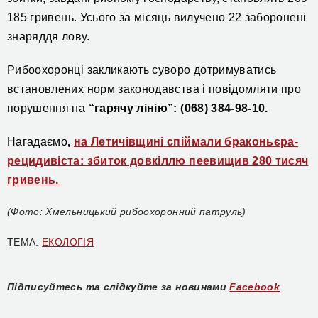
185 гр
ивень
. Усього
за місяць
вилучено 22 заборонені
знаряддя лову.
Рибоохоронці закликають суворо дотримуватись
встановлених норм законодавства і повідомляти про
порушення на
“гарячу лінію”: (068) 384-98-10.
Нагадаємо
,
на Летичівщині спіймали браконьєра-
рецидивіста: збиток довкіллю пеевищив 280 тисяч
гривень.
(Фото: Хмельницький рибоохоронний патруль)
ТЕМА:
ЕКОЛОГІЯ
Підписуйтесь та слідкуйте за новинами
Facebook