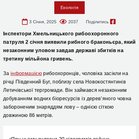
Екологія
3 Січня, 2025
2037
Поділитись
І
нспектори Хмельницького рибоохоронного
патруля
2 січня
вияв
или рибного браконьєра, який
незаконним уловом завдав державі збитків на
третину мільйона гривень.
За
інформацією
рибоохоронців, чоловіка засікли на
річці Південний Буг, поблизу села Новокостянтинів
Летичівської тергромади. Він займався незаконним
добуванням водних біоресурсів із дерев’яного човна
забороненим знаряддям лову – однією сіткою
довжиною 86 метрів.