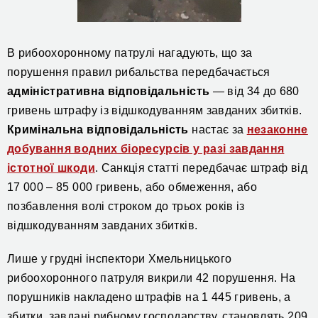
В рибоохоронному патрулі нагадують, що за
порушення правил рибальства передбачається
адміністративна відповідальність
— від 34 до 680
гривень штрафу із відшкодуванням завданих збитків.
Кримінальна відповідальність
настає за
незаконне
добування водних біоресурсів у разі завдання
істотної шкоди
. Санкція статті передбачає штраф від
17 000 – 85 000 гривень, або обмеження, або
позбавлення волі строком до трьох років із
відшкодуванням завданих збитків.
Лише у
грудні інспектори Хмельницького
рибоохоронного патруля викрили 42 порушення.
На
порушників накладено штрафів на 1 445 гр
ивень
, а
збитки, завдані рибному господарству, становлять 209