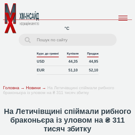
°C
Курс до гривні
Купівля
Продаж
USD
44,35
44,95
EUR
51,10
52,10
Головна
→
Новини
→
На Летичівщині спіймали рибного
браконьєра із уловом на ₴ 311 тисяч збитку
На Летичівщині спіймали рибного
браконьєра із уловом на ₴ 311
тисяч збитку