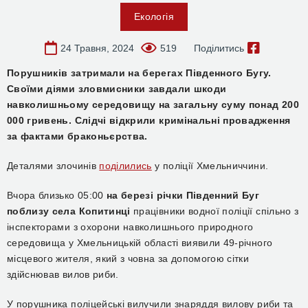
Екологія
24 Травня, 2024
519
Поділитись
Порушників затримали на берегах Південного Бугу.
Своїми діями зловмисники завдали шкоди
навколишньому середовищу на загальну суму понад 200
000 гривень. Слідчі відкрили кримінальні провадження
за фактами браконьєрства.
Деталями злочинів
поділились
у поліції Хмельниччини.
Вчора близько 05:00
на березі річки Південний Буг
поблизу села Копитинці
працівники водної поліції спільно з
інспекторами з охорони навколишнього природного
середовища у Хмельницькій області виявили 49-річного
місцевого жителя, який з човна за допомогою сітки
здійснював вилов риби.
У порушника поліцейські вилучили знаряддя вилову риби та