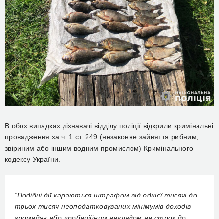
В обох випадках дізнавачі відділу поліції відкрили кримінальні
провадження за ч. 1 ст. 249 (незаконне зайняття рибним,
звіриним або іншим водним промислом) Кримінального
кодексу України.
“Подібні дії караються штрафом від однієї тисячі до
трьох тисяч неоподатковуваних мінімумів доходів
громадян або пробаційним наглядом на строк до