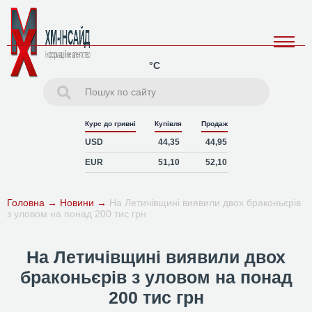
°C
Курс до гривні
Купівля
Продаж
USD
44,35
44,95
EUR
51,10
52,10
Головна
→
Новини
→
На Летичівщині виявили двох браконьєрів
з уловом на понад 200 тис грн
На Летичівщині виявили двох
браконьєрів з уловом на понад
200 тис грн