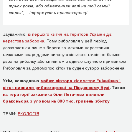
трьох років, або обмеженням волі на той самий
строк”, – інформують правоохоронці.
Зауважимо,
із першого квітня на території України діє
нерестова заборона
.
Тому риболовля у цей період
дозволяється лише з берега за межами нерестовищ
гачковими знаряддями вилову з кількістю гачків не більше
двох на рибалку або спінінгом з однією штучною приманкою.
Риболовля за допомогою сіток та суден суворо заборонена.
Утім, нещодавно
майже півтора кілометри “нічийних”
сіток виявили рибоохоронці на Південному Бузі
. Також
на території заказника біля Летичева виявили
браконьєра з уловом на 800 тис. гривень збитку
ТЕМИ:
ЕКОЛОГІЯ