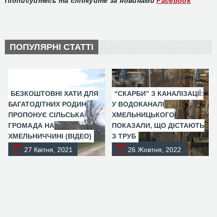
Підписуйтесь та слідкуйте за новинами
Facebook
ПОПУЛЯРНІ СТАТТІ
БЕЗКОШТОВНІ ХАТИ ДЛЯ
“СКАРБИ” З КАНАЛІЗАЦІЇ:
БАГАТОДІТНИХ РОДИН
У ВОДОКАНАЛІ
ПРОПОНУЄ СІЛЬСЬКА
ХМЕЛЬНИЦЬКОГО
ГРОМАДА НА
ПОКАЗАЛИ, ЩО ДІСТАЮТЬ
ХМЕЛЬНИЧЧИНІ (ВІДЕО)
З ТРУБ
27 Квітня, 2021
26 Жовтня, 2022