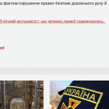
за фактом п
орушення правил безпеки дорожнього руху й
15-річний мотоцикліст, ще четверо людей травмувались.
ook