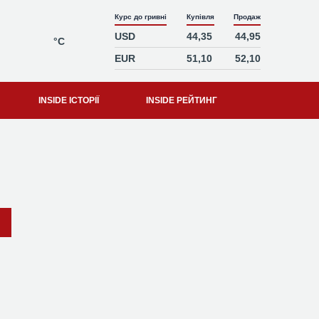
Курс до гривні
Купівля
Продаж
USD
44,35
44,95
°C
EUR
51,10
52,10
INSIDE ІСТОРІЇ
INSIDE РЕЙТИНГ