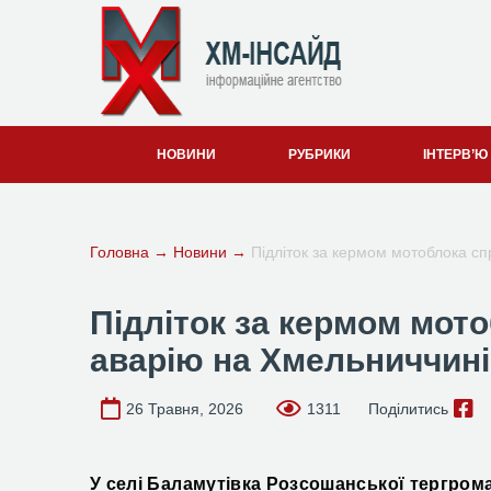
НОВИНИ
РУБРИКИ
ІНТЕРВ’Ю
Головна
→
Новини
→
Підліток за кермом мотоблока с
Підліток за кермом мот
аварію на Хмельниччині
26 Травня, 2026
1311
Поділитись
У селі Баламутівка Розсошанської тергрома