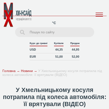
°C
Курс до гривні
Купівля
Продаж
USD
44,35
44,95
EUR
51,00
52,00
Головна
→
Новини
→
У Хмельницькому косуля потрапила під
колеса автомобіля: її врятували (ВІДЕО)
У Хмельницькому косуля
потрапила під колеса автомобіля:
її врятували (ВІДЕО)