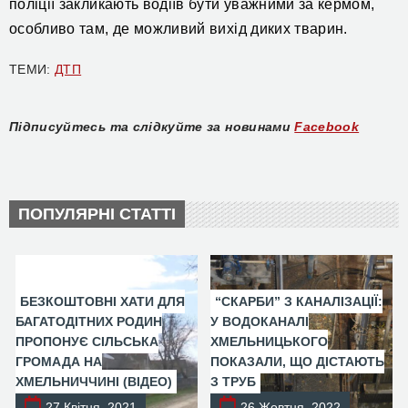
поліції закликають водіїв бути уважними за кермом,
особливо там, де можливий вихід диких тварин.
ТЕМИ:
ДТП
Підписуйтесь та слідкуйте за новинами
Facebook
ПОПУЛЯРНІ СТАТТІ
БЕЗКОШТОВНІ ХАТИ ДЛЯ
“СКАРБИ” З КАНАЛІЗАЦІЇ:
БАГАТОДІТНИХ РОДИН
У ВОДОКАНАЛІ
ПРОПОНУЄ СІЛЬСЬКА
ХМЕЛЬНИЦЬКОГО
ГРОМАДА НА
ПОКАЗАЛИ, ЩО ДІСТАЮТЬ
ХМЕЛЬНИЧЧИНІ (ВІДЕО)
З ТРУБ
27 Квітня, 2021
26 Жовтня, 2022