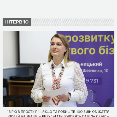
ІНТЕРВ’Ю
“ВІРЮ В ПРОСТУ РІЧ: ЯКЩО ТИ РОБИШ ТЕ, ЩО ЗМІНЮЄ ЖИТТЯ
ЛЮДЕЙ НА КРАЩЕ, – РЕЗУЛЬТАТИ ГОВОРЯТЬ САМІ ЗА СЕБЕ” –