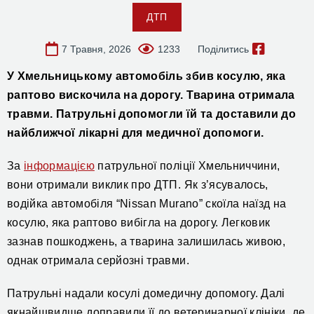
ДТП
7 Травня, 2026
1233
Поділитись
У Хмельницькому автомобіль збив косулю, яка
раптово вискочила на дорогу. Тварина отримала
травми. П
атрульні допомогли
їй та доставили до
найближчої лікарні для медичної допомоги.
За
інформацією
патрульної поліції Хмельниччини,
вони отримали виклик про ДТП. Як з’ясувалось,
водійка автомобіля “Nissan Murano” скоїла наїзд на
косулю, яка раптово вибігла на дорогу. Легковик
зазнав пошкоджень, а тварина залишилась живою,
однак отримала серйозні травми.
Патрульні надали косулі домедичну допомогу. Далі
якнайшвидше доправили її до ветеринарної клініки, де