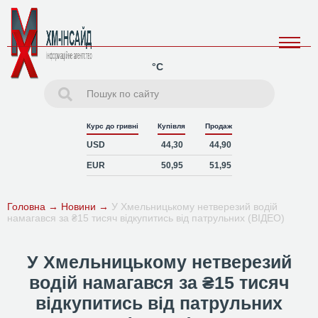
°C
Курс до гривні
Купівля
Продаж
USD
44,30
44,90
EUR
50,95
51,95
Головна
→
Новини
→
У Хмельницькому нетверезий водій
намагався за ₴15 тисяч відкупитись від патрульних (ВІДЕО)
У Хмельницькому нетверезий
водій намагався за ₴15 тисяч
відкупитись від патрульних