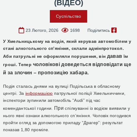
(ВІДЕО)
Суспільство
23 Лютого, 2026
1698
Поділитись
У Хмельницькому н
а
водія, який керував автомобілем у
стані
алкогольного сп’яніння,
склали адмінпротокол.
давав
Аби патрульні не оформляли порушення, він
їм
чоловікові доведеться відповідати ще
гроші. Тепер
й за злочин – пропозицію хабара.
Подія сталась днями на
вулиці Подільськ
а в обласному
центрі. За
інформацією
патрульної поліції Хмельниччини,
інспектори
зупинили автомобіль “Audi” під час
При
комендантської години.
спілкуванн
і
із водієм виявили у
нього явні ознаки алкогольного сп’яніння. Чоловік погодився
пройти огляд за допомогою приладу “Драгер”:
р
езультат
показав
1,80 проміле.