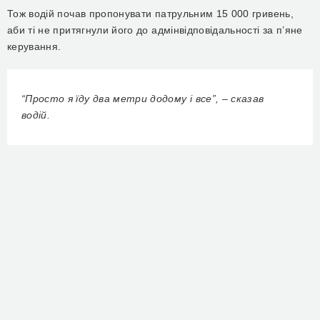
Тож водій почав
пропонува
ти патрульним
15 000 гривень,
аби ті не притягнули його до адмінвідповідальності за п’яне
керування.
“Просто я їду два метри додому і все”, – сказав
водій.