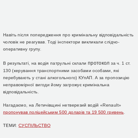
Навіть після попередження про кримінальну відповідальність
чоловік не реагував. Тоді інспектори викликали
слідчо-
оперативну групу.
протокол
В результаті, на
водія патрульні склали
за ч. 1 ст.
130 (
к
ерування транспортними засобами особами, які
перебувають у стані алкогольного) КУпАП.
А
за пропозицію
неправомірної вигоди
йому загрожує
кримінальна
відповідальність.
Нагадаємо, на Летичівщині нетверезий водій «Renault»
пропонував поліцейським 500 доларів та 19 500 гривень
.
ТЕМИ:
СУСПІЛЬСТВО