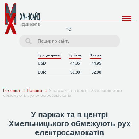
°C
Курс до гривні
Купівля
Продаж
USD
44,35
44,95
EUR
51,00
52,00
Головна
→
Новини
→
У парках та в центрі Хмельницького
обмежують рух електросамокатів
У парках та в центрі
Хмельницького обмежують рух
електросамокатів