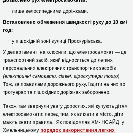
Дозволено
рух
електросамокатів:
лише
велосипедними доріжками.
Встановлено обмеження швидкості руху до 10 км/
год:
у пішохідній зоні вулиці Проскурівська.
У департаменті наголосили, що електросамокат — це
транспортний засіб, який відноситься до легких
персональних електричних транспортних засобів
(електричні самокати, сігвеї, гіроскутери тощо
).
Тож, за правилами дорожнього руху, їздити на них по
тротуарах та пішохідних доріжках заборонено.
Також там звернули увагу дорослих, які купують дітям
електросамокати: перед тим, як виїхати в місто, діти
мають знати правила.
Як повідомляв ХМ-ІНСАЙД,
у
Хмельницькому
порядок використання легких