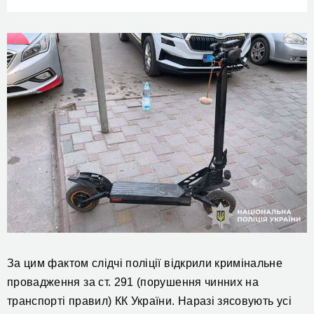
За
цим
фактом слідчі поліції відкрили кримінальне
провадження за ст. 291 (
п
орушення чинних на
транспорті правил)
КК
України.
Н
аразі
зясовують
усі