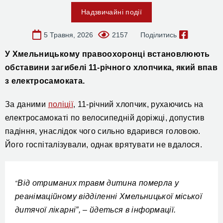
Надзвичайні події
5 Травня, 2026
2157
Поділитись
У Хмельницькому
правоохоронці
встановлюють
обставини загибелі 11-річного хлопчика, який впав
з електросамоката.
За даними
поліції
,
11-річний хлопчик, рухаючись на
електросамокаті по велосипедній доріжці, допустив
падіння, унаслідок чого сильно вдарився головою.
Його
госпіталізували,
однак
врятувати не вдалося.
Від отриманих травм дитина померла у
“
реанімаційному відділенні Хмельницької міської
дитячої лікарні”, –
йдеться в інформації
.