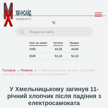
°C
Курс до гривні
Купівля
Продаж
USD
44,35
44,95
EUR
51,10
52,10
Головна
→
Новини
→
У Хмельницькому загинув 11-річний
хлопчик після падіння з електросамоката
У Хмельницькому загинув 11-
річний хлопчик після падіння з
електросамоката