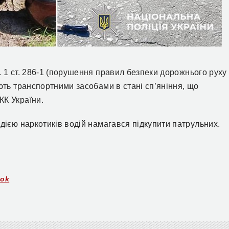
1 ст. 286-1 (
по
рушення правил безпеки дорожнього руху
ють транспортними засобами в стані сп’яніння, що
 КК
України.
дією наркотиків водій намагався підкупити патрульних.
ook