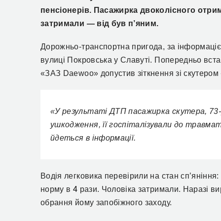
пенсіонерів. Пасажирка
двоколісного
отрим
затримали —
від був п’яним.
Дорожньо-транспортна пригода,
за інформаці
вулиці Покровськ
а у Славуті
.
Попередньо вст
«ЗАЗ Daewoo» допустив зіткнення зі скутером 
«У результаті ДТП пасажирка скутера, 73-
ушкодження, її госпіталізували до травмато
йдеться в інформації.
Водія легковика перевірили на стан сп’яніння
норму в
4
рази.
Чоловіка затримали. Наразі в
и
обрання йому запобіжного заходу.