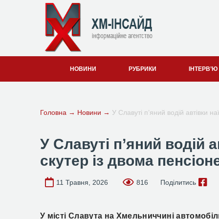
НОВИНИ
РУБРИКИ
ІНТЕРВ’Ю
Головна
→
Новини
→
У Славуті п’яний водій автівки н
У Славуті п’яний водій а
скутер із двома пенсіо
11 Травня, 2026
816
Поділитись
У місті Славута на Хмельниччині
автомобіль