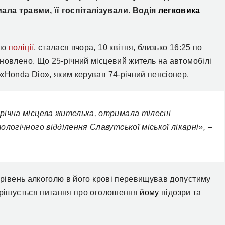
ала травми, її госпіталізували.
Водія
легковика
єю
поліції
,
сталася вчора, 10 квітня, близько 16:25 по
ановлено. Що
25-річний місцевий житель
на автомобілі
«Honda Dio», яким керував 74-річний пенсіонер.
річна місцева жителька, отримала тілесні
логічного відділення Славутської міської лікарні», –
: рівень алкоголю в його крові перевищував допустиму
рішується питання про оголошення
йому
підозри та