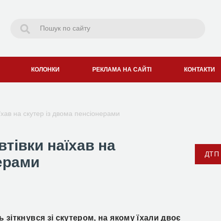
КОЛОНКИ
РЕКЛАМА НА САЙТІ
КОНТАКТИ
аїхав на скутер із двома пенсіонерами
втівки наїхав на
ДТП
нерами
 зіткнувся зі скутером,
на якому їхали двоє