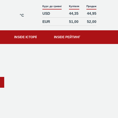
Курс до гривні
Купівля
Продаж
USD
44,35
44,95
°C
EUR
51,00
52,00
INSIDE ІСТОРІЇ
INSIDE РЕЙТИНГ